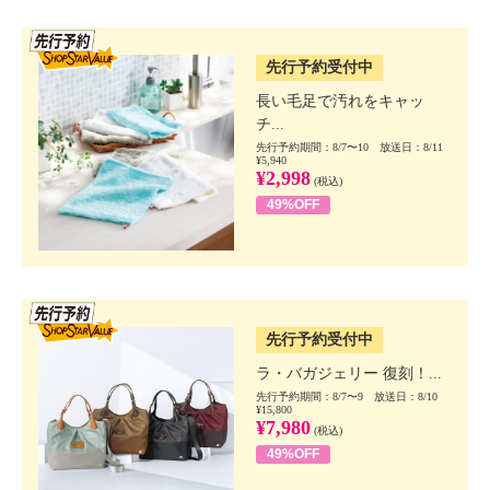
SSV先行
先行予約受付中
長い毛足で汚れをキャッ
チ...
先行予約期間：8/7〜10 放送日：8/11
¥5,940
¥2,998
(税込)
49%OFF
SSV先行
先行予約受付中
ラ・バガジェリー 復刻！...
先行予約期間：8/7〜9 放送日：8/10
¥15,800
¥7,980
(税込)
49%OFF