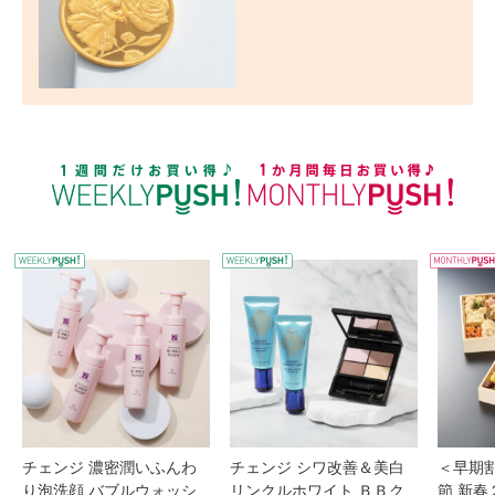
WEEKLY PUSH
W
チェンジ 濃密潤いふんわ
チェンジ シワ改善＆美白
＜早期
り泡洗顔 バブルウォッシ
リンクルホワイト ＢＢク
節 新