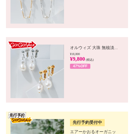
GO!GO! VALUE
オルウィズ 大珠 無核淡...
¥18,800
¥9,800
(税込)
47%OFF
SSV先行
先行予約受付中
エアーかおるオーガニッ