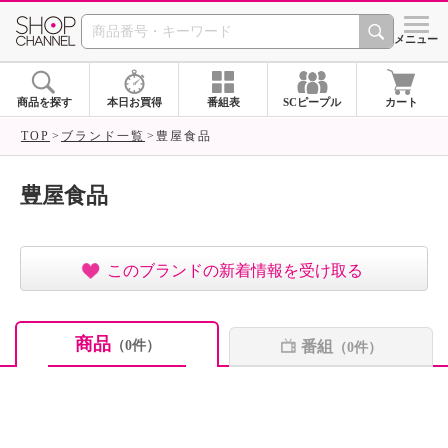
SHOP CHANNEL ショ
メニュー
商品を探す
本日お買得
番組表
SCピープル
カート
TOP
ブランド一覧
豊屋食品
豊屋食品
このブランドの新着情報を受け取る
商品
番組
（0件）
（0件）