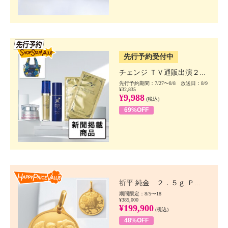
SSV先行
先行予約受付中
チェンジ ＴＶ通販出演２...
先行予約期間：7/27〜8/8 放送日：8/9
¥32,835
¥9,988
(税込)
69%OFF
Happy Price value
祈平 純金 ２．５ｇ Ｐ...
期間限定：8/5〜18
¥385,000
¥199,900
(税込)
48%OFF