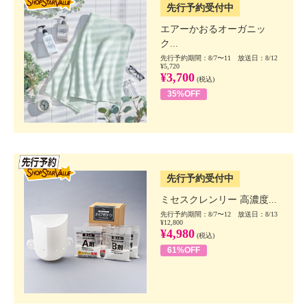
先行予約受付中
エアーかおるオーガニッ
ク...
先行予約期間：8/7〜11 放送日：8/12
¥5,720
¥3,700
(税込)
35%OFF
SSV先行
先行予約受付中
ミセスクレンリー 高濃度...
先行予約期間：8/7〜12 放送日：8/13
¥12,800
¥4,980
(税込)
61%OFF