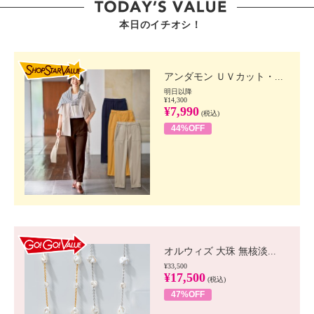
本日のイチオシ！
SHOP STAR VALUE
アンダモン ＵＶカット・...
明日以降
¥14,300
¥7,990
(税込)
44%OFF
GO!GO! VALUE
オルウィズ 大珠 無核淡...
¥33,500
¥17,500
(税込)
47%OFF