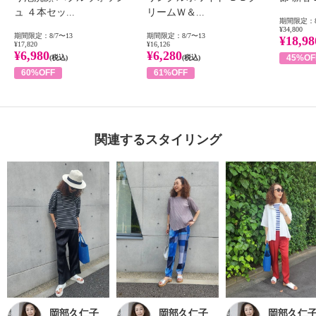
ュ ４本セッ...
リームＷ＆...
期間限定：8
¥34,800
期間限定：8/7〜13
期間限定：8/7〜13
¥18,98
¥17,820
¥16,126
¥6,980
¥6,280
45%OF
(税込)
(税込)
60%OFF
61%OFF
関連するスタイリング
岡部久仁子
岡部久仁子
岡部久仁