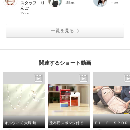
スタッフ り
156cm
－ cm
んご
159cm
一覧を見る
関連するショート動画
オルウィズ 大珠 無核淡水バロックパール ステーションネックレス／イヤリング／ピアス
塗布用スポンジ付で サッと塗り伸ばし 乾かすだけ簡単！ 輝きが戻るフロアワックス シャイントップＱ１０ ＜１リットル＞
ＥＬＬＥ ＳＰＯＲＴ はっ水 取り外