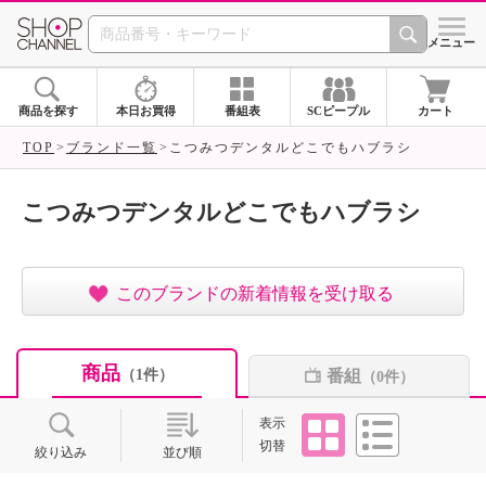
SHOP CHANNEL ショ
メニュー
商品を探す
本日お買得
番組表
SCピープル
カート
TOP
ブランド一覧
こつみつデンタルどこでもハブラシ
こつみつデンタルどこでもハブラシ
このブランドの新着情報を受け取る
商品
番組
（1件）
（0件）
タイル
リスト
表示
切替
絞り込み
並び順