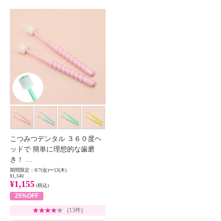
こつみつデンタル ３６０度ヘ
ッドで 簡単に理想的な歯磨
き！ …
期間限定：8/7(金)〜13(木)
¥1,540
¥1,155
(税込)
25%OFF
(13件)