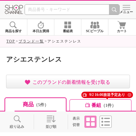
SHOP CHANNEL ショ
メニュー
商品を探す
本日お買得
番組表
SCピープル
カート
TOP
ブランド一覧
アシエステンレス
アシエステンレス
このブランドの新着情報を受け取る
9/2 16:00放送予定あり
商品
番組
（5件）
（1件）
タイル
リスト
表示
切替
絞り込み
並び順