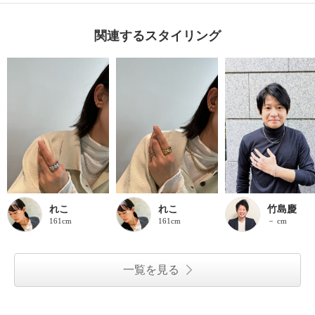
関連するスタイリング
れこ
れこ
竹島慶
161cm
161cm
－ cm
一覧を見る