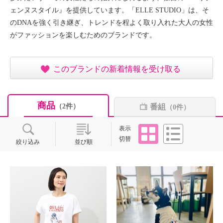
ェンヌスタイル』を提供しています。「ELLE STUDIO」は、そ
のDNAを強く引き継ぎ、トレンドを程よく取り入れた大人の女性
がファッションを楽しむためのブランドです。
このブランドの新着情報を受け取る
商品
番組
（2件）
（0件）
タイル
リスト
表示
切替
絞り込み
並び順