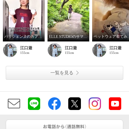
パリジェンヌのカフェタイム
ELLE STUDIOのサマーTシャツ
ペットウェア
江口遊
江口遊
江口遊
155cm
155cm
155cm
一覧を見る