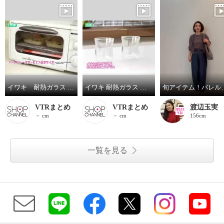
イワキ 耐熱ガラス フタ付き オーブントースター皿 ハーフ ３点セット
イワキ 耐熱ガラス ２重構造グラス エアグラス２個セット
旬アイテム
VTRまとめ
VTRまとめ
渡辺玉実
－ cm
－ cm
156cm
一覧を見る