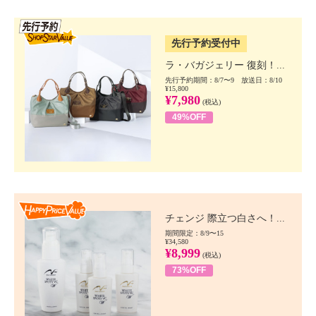
SSV先行
先行予約受付中
ラ・バガジェリー 復刻！...
先行予約期間：8/7〜9 放送日：8/10
¥15,800
¥7,980
(税込)
49%OFF
Happy Price value
チェンジ 際立つ白さへ！...
期間限定：8/9〜15
¥34,580
¥8,999
(税込)
73%OFF