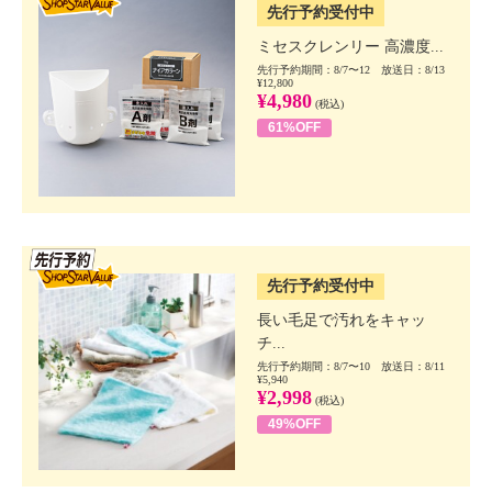
先行予約受付中
ミセスクレンリー 高濃度...
先行予約期間：8/7〜12 放送日：8/13
¥12,800
¥4,980
(税込)
61%OFF
SSV先行
先行予約受付中
長い毛足で汚れをキャッ
チ...
先行予約期間：8/7〜10 放送日：8/11
¥5,940
¥2,998
(税込)
49%OFF