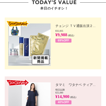
本日のイチオシ！
SHOP STAR VALUE
チェンジ ＴＶ通販出演２...
¥32,835
¥9,988
(税込)
69%OFF
GO!GO! VALUE
タマミ ワタナベ ティア...
明日以降
¥25,080
¥14,900
(税込)
40%OFF