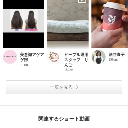
美意識アゲア
ピープル運用
酒井直子
ゲ部
スタッフ り
156cm
－ cm
んご
159cm
一覧を見る
関連するショート動画