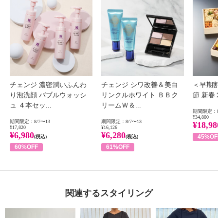
チェンジ 濃密潤いふんわ
チェンジ シワ改善＆美白
＜早期
り泡洗顔 バブルウォッシ
リンクルホワイト ＢＢク
節 新
ュ ４本セッ...
リームＷ＆...
期間限定：8
¥34,800
期間限定：8/7〜13
期間限定：8/7〜13
¥18,98
¥17,820
¥16,126
¥6,980
¥6,280
45%OF
(税込)
(税込)
60%OFF
61%OFF
関連するスタイリング