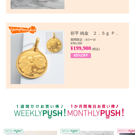
Happy Price value
祈平 純金 ２．５ｇ Ｐ...
期間限定：8/5〜18
¥385,000
¥199,900
(税込)
48%OFF
WEEKLY PUSH
W