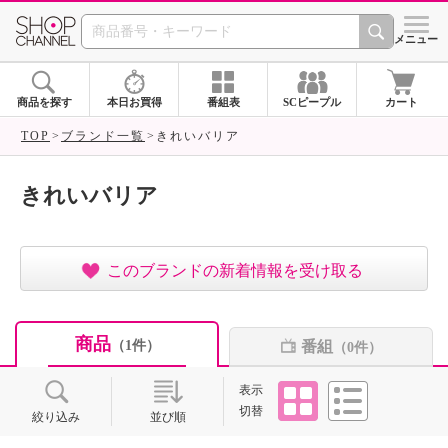
SHOP CHANNEL ショ
メニュー
商品を探す
本日お買得
番組表
SCピープル
カート
TOP
ブランド一覧
きれいバリア
きれいバリア
このブランドの新着情報を受け取る
商品
番組
（1件）
（0件）
タイル
リスト
表示
切替
絞り込み
並び順