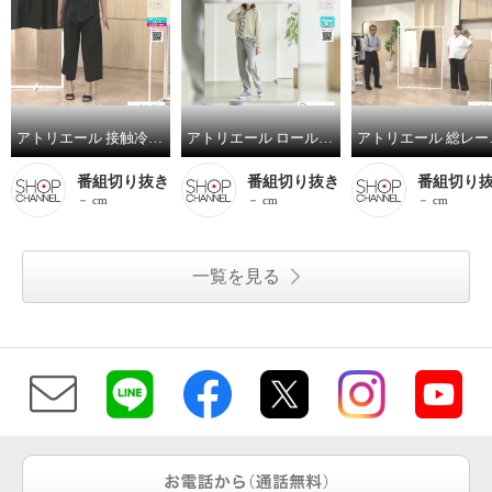
アトリエール 接触冷感・ＵＶカット ライトコットン タックワイドパンツ
アトリエール ロールアップもオシャレな パウダリータッチ コットン混 テーパードパンツ
アトリエ
番組切り抜き
番組切り抜き
番組切り
－ cm
－ cm
－ cm
一覧を見る