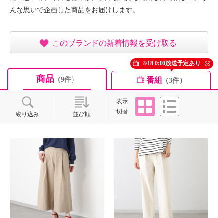
んな思いで企画した商品をお届けします。
このブランドの新着情報を受け取る
8/18 0:00放送予定あり
商品
番組
（9件）
（3件）
タイル
リスト
表示
切替
絞り込み
並び順