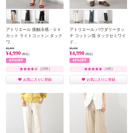
アトリエール 接触冷感・ＵＶ
アトリエール パウダリータッ
カット ライトコットン タック
チ コットン混 タックセミワイ
ワ…
ド…
¥8,800
¥9,900
¥4,990
¥4,990
(税込)
(税込)
43%OFF
49%OFF
(29件)
(4件)
お気に入りに登録
お気に入りに登録