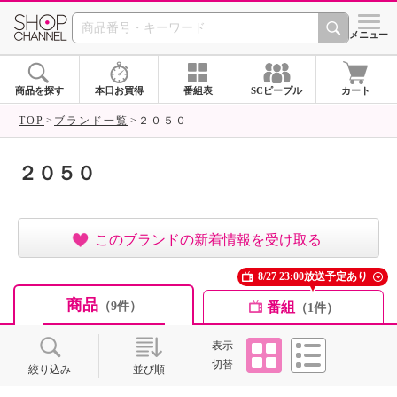
SHOP CHANNEL ショ
メニュー
商品を探す
本日お買得
番組表
SCピープル
カート
TOP
ブランド一覧
２０５０
２０５０
このブランドの新着情報を受け取る
8/27 23:00放送予定あり
商品
番組
（9件）
（1件）
タイル
リスト
表示
切替
絞り込み
並び順