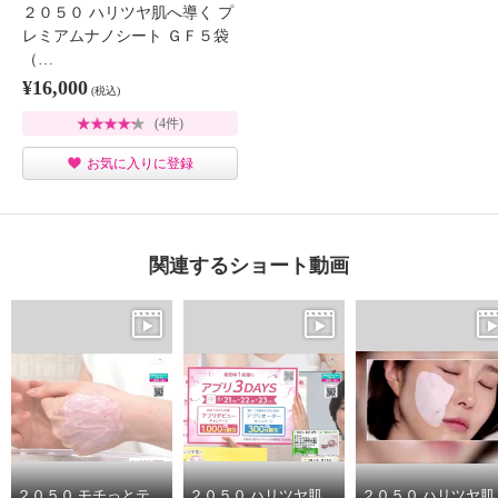
２０５０ ハリツヤ肌へ導く プ
レミアムナノシート ＧＦ５袋
（…
¥16,000
(税込)
(4件)
お気に入りに登録
関連するショート動画
２０５０ モチっとテクスチャーから クリーミーな濃密泡に変化 洗顔しながらハリツヤ保湿 ピンクモチクレンジング デビュー２個セット
２０５０ ハリツヤ肌へ導く プレミアムナノシート ＧＦ５袋（計５枚）＆ プレミアムナノシート ＧＣ５袋（計１０枚）＆ ブースターセラムミスト ヘアバンド付特別セット
２０５０ ハリツヤ肌へ導く プレミア