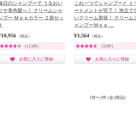
毎日のシャンプーで うるおい
これ一つでシャンプーと ト
ツヤ美色髪へ！ クリームシャ
ートメントが完了！ 泡立て
ンプー Ｍｅｅカラー ２袋セッ
いクリーム形状！ クリーム
ト
ャンプーＭｅｅ …
¥10,956
¥3,564
（税込）
（税込）
(113件)
(59件)
お気に入りに登録
お気に入りに登録
1件〜2件 (全2商品)