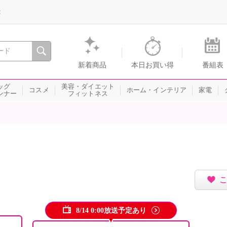
録
、瞬間を。通販・テレビショッピングのショップチャンネル
新着商品
本日お買い得
番組表
ッグ
美容・ダイエット
コスメ
ホーム・インテリア
家電
ンナー
フィットネス
8/14 0:00放送予定あり