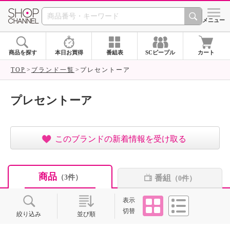
SHOP CHANNEL ショ
メニュー
商品を探す
本日お買得
番組表
SCピープル
カート
TOP
ブランド一覧
プレセントーア
プレセントーア
このブランドの新着情報を受け取る
商品
番組
（3件）
（0件）
タイル
リスト
表示
切替
絞り込み
並び順