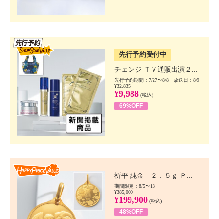
SSV先行
先行予約受付中
チェンジ ＴＶ通販出演２...
先行予約期間：7/27〜8/8 放送日：8/9
¥32,835
¥9,988
(税込)
69%OFF
Happy Price value
祈平 純金 ２．５ｇ Ｐ...
期間限定：8/5〜18
¥385,000
¥199,900
(税込)
48%OFF