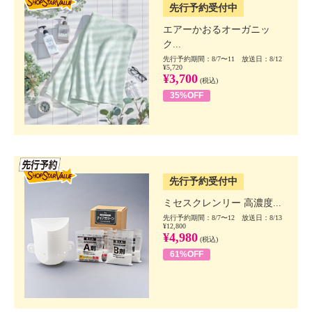
先行予約受付中
エアーかおるオーガニッ
ク...
先行予約期間：8/7〜11 放送日：8/12
¥5,720
¥3,700
(税込)
35%OFF
SSV先行
先行予約受付中
ミセスクレンリー 高濃度...
先行予約期間：8/7〜12 放送日：8/13
¥12,800
¥4,980
(税込)
61%OFF