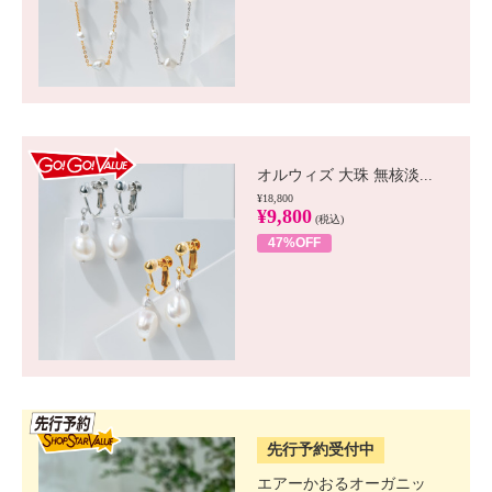
GO!GO! VALUE
オルウィズ 大珠 無核淡...
¥18,800
¥9,800
(税込)
47%OFF
SSV先行
先行予約受付中
エアーかおるオーガニッ