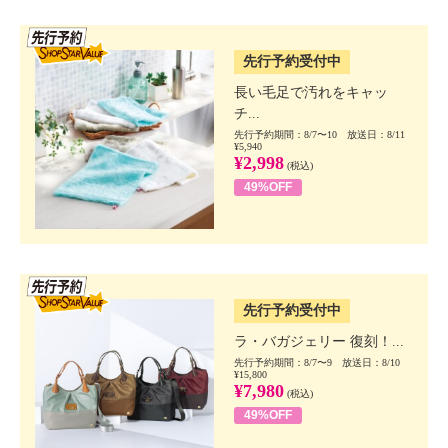
SSV先行
先行予約受付中
長い毛足で汚れをキャッ
チ...
先行予約期間：8/7〜10 放送日：8/11
¥5,940
¥2,998
(税込)
49%OFF
SSV先行
先行予約受付中
ラ・バガジェリー 復刻！...
先行予約期間：8/7〜9 放送日：8/10
¥15,800
¥7,980
(税込)
49%OFF