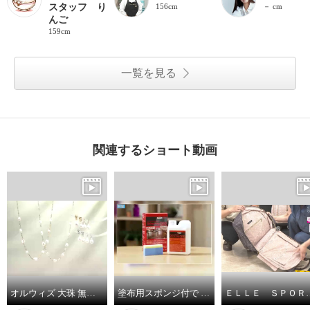
スタッフ り
156cm
－ cm
んご
159cm
一覧を見る
関連するショート動画
オルウィズ 大珠 無核淡水バロックパール ステーションネックレス／イヤリング／ピアス
塗布用スポンジ付で サッと塗り伸ばし 乾かすだけ簡単！ 輝きが戻るフロアワックス シャイントップＱ１０ ＜１リットル＞
ＥＬＬＥ ＳＰＯＲＴ はっ水 取り外