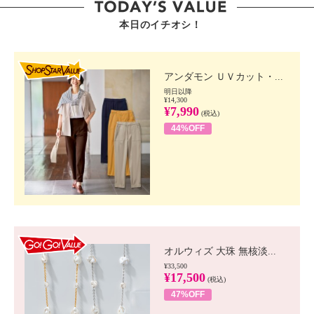
本日のイチオシ！
SHOP STAR VALUE
アンダモン ＵＶカット・...
明日以降
¥14,300
¥7,990
(税込)
44%OFF
GO!GO! VALUE
オルウィズ 大珠 無核淡...
¥33,500
¥17,500
(税込)
47%OFF