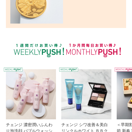
WEEKLY PUSH
W
チェンジ 濃密潤いふんわ
チェンジ シワ改善＆美白
＜早期
り泡洗顔 バブルウォッシ
リンクルホワイト ＢＢク
節 新