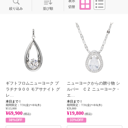
タイル
リスト
表示
切替
絞り込み
並び順
ギフトフロムニューヨーク プ
ニューヨークからの贈り物 シ
ラチナ９００ モアサナイト グ
ルバー ＣＺ ニューヨーク・
レ…
エ…
本日まで！
本日まで！
期間限定：7/31(金)〜8/6(木)
期間限定：7/31(金)〜8/6(木)
¥113,000
¥29,800
¥69,900
¥19,800
(税込)
(税込)
38%OFF
33%OFF