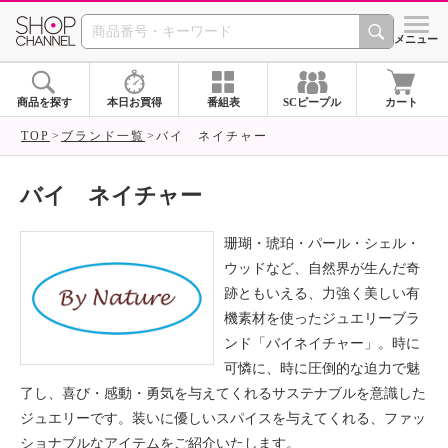
SHOP CHANNEL ショ
メニュー
商品を探す
本日お買得
番組表
SCピープル
カート
TOP
ブランド一覧
バイ ネイチャー
バイ ネイチャー
珊瑚・琥珀・パール・シェル・
ウッドなど、自然界が生んだ奇
跡ともいえる、力強く美しい有
機素材を使ったジュエリーブラ
ンド「バイネイチャー」。時に
可憐に、時に圧倒的な迫力で魅
了し、喜び・感動・勇気を与えてくれるサステナブルを意識した
ジュエリーです。装いに優しいスパイスを与えてくれる、ファッ
ショナブルなアイテムをご紹介いたします。