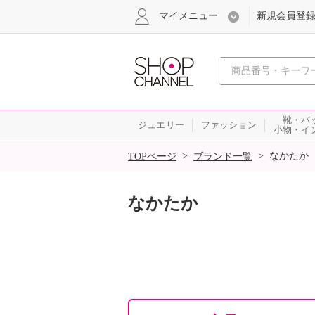
マイメニュー
新規会員登
心おどる
靴・バ
ジュエリー
ファッション
小物・イ
SALE
>
>
なかたか
TOPページ
ブランド一覧
なかたか