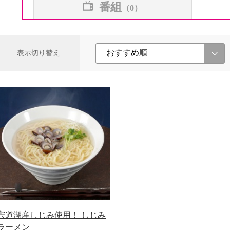
番組
（0）
表示切り替え
宍道湖産しじみ使用！ しじみ
ラーメン