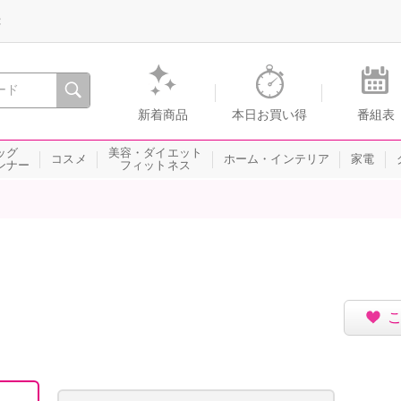
録
、瞬間を。通販・テレビショッピングのショップチャンネル
新着商品
本日お買い得
番組表
ッグ
美容・ダイエット
コスメ
ホーム・インテリア
家電
ンナー
フィットネス