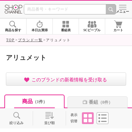
SHOP CHANNEL ショ
メニュー
商品を探す
本日お買得
番組表
SCピープル
カート
TOP
ブランド一覧
アリュメット
アリュメット
このブランドの新着情報を受け取る
商品
番組
（1件）
（0件）
タイル
リスト
表示
切替
絞り込み
並び順