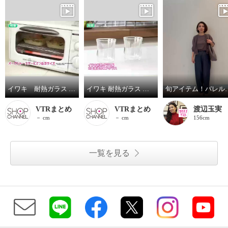
イワキ 耐熱ガラス フタ付き オーブントースター皿 ハーフ ３点セット
イワキ 耐熱ガラス ２重構造グラス エアグラス２個セット
旬アイテム
VTRまとめ
VTRまとめ
渡辺玉実
－ cm
－ cm
156cm
一覧を見る