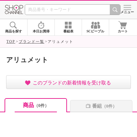
SHOP CHANNEL ショ
メニュー
商品を探す
本日お買得
番組表
SCピープル
カート
TOP
ブランド一覧
アリュメット
アリュメット
このブランドの新着情報を受け取る
商品
番組
（0件）
（0件）