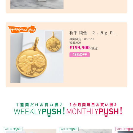
Happy Price value
祈平 純金 ２．５ｇ Ｐ...
期間限定：8/5〜18
¥385,000
¥199,900
(税込)
48%OFF
WEEKLY PUSH
W