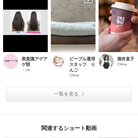
美意識アゲア
ピープル運用
酒井直子
ゲ部
スタッフ り
156cm
－ cm
んご
159cm
一覧を見る
関連するショート動画