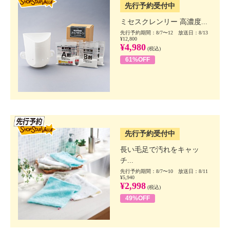
先行予約受付中
ミセスクレンリー 高濃度...
先行予約期間：8/7〜12 放送日：8/13
¥12,800
¥4,980
(税込)
61%OFF
SSV先行
先行予約受付中
長い毛足で汚れをキャッ
チ...
先行予約期間：8/7〜10 放送日：8/11
¥5,940
¥2,998
(税込)
49%OFF