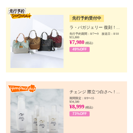
SSV先行
先行予約受付中
ラ・バガジェリー 復刻！...
先行予約期間：8/7〜9 放送日：8/10
¥15,800
¥7,980
(税込)
49%OFF
Happy Price value
チェンジ 際立つ白さへ！...
期間限定：8/9〜15
¥34,580
¥8,999
(税込)
73%OFF