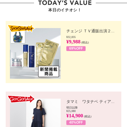
本日のイチオシ！
SHOP STAR VALUE
チェンジ ＴＶ通販出演２...
¥32,835
¥9,988
(税込)
69%OFF
GO!GO! VALUE
タマミ ワタナベ ティア...
明日以降
¥25,080
¥14,900
(税込)
40%OFF