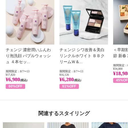
チェンジ 濃密潤いふんわ
チェンジ シワ改善＆美白
＜早期
り泡洗顔 バブルウォッシ
リンクルホワイト ＢＢク
節 新
ュ ４本セッ...
リームＷ＆...
期間限定：8
¥34,800
期間限定：8/7〜13
期間限定：8/7〜13
¥18,98
¥17,820
¥16,126
¥6,980
¥6,280
45%OF
(税込)
(税込)
60%OFF
61%OFF
関連するスタイリング