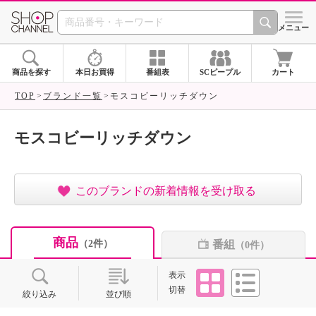
SHOP CHANNEL ショ
メニュー
商品を探す
本日お買得
番組表
SCピープル
カート
TOP
ブランド一覧
モスコビーリッチダウン
モスコビーリッチダウン
このブランドの新着情報を受け取る
商品
番組
（2件）
（0件）
タイル
リスト
表示
切替
絞り込み
並び順