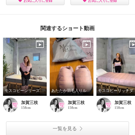
お気に入りに登録
お気に入りに登録
関連するショート動画
モスコビーシリーズ新色デビュー❣️
あたたか羽毛入りルームシューズデビュー❣️
モスコビーリッチダ
加賀三枝
加賀三枝
加賀三枝
158cm
158cm
158cm
一覧を見る