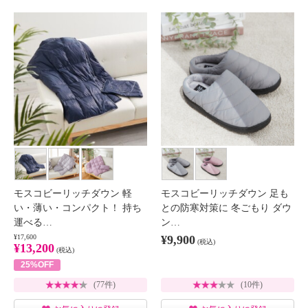
モスコビーリッチダウン 軽
モスコビーリッチダウン 足も
い・薄い・コンパクト！ 持ち
との防寒対策に 冬ごもり ダウ
運べる…
ン…
¥17,600
¥9,900
(税込)
¥13,200
(税込)
25%OFF
(77件)
(10件)