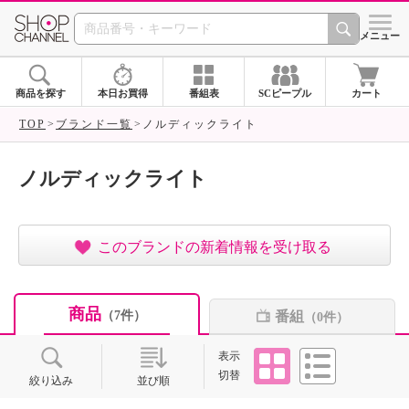
SHOP CHANNEL ショ
メニュー
商品を探す
本日お買得
番組表
SCピープル
カート
TOP
ブランド一覧
ノルディックライト
ノルディックライト
このブランドの新着情報を受け取る
商品
番組
（7件）
（0件）
タイル
リスト
表示
切替
絞り込み
並び順