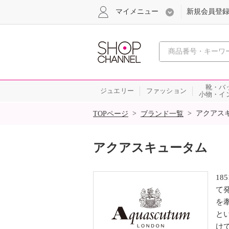
マイメニュー
新規会員登
心おどる
靴・バ
ジュエリー
ファッション
小物・イ
SALE
>
>
アクアス
TOPページ
ブランド一覧
アクアスキュータム
1
て
を
と
け