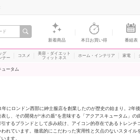
録
、瞬間を。通販・テレビショッピングのショップチャンネル
新着商品
本日お買い得
番組表
ッグ
美容・ダイエット
コスメ
ホーム・インテリア
家電
ンナー
フィットネス
キュータム
851年にロンドン西部に紳士服店を創業したのが歴史の始まり。2年
発表し、その開発が“水の盾”を意味する「アクアスキュータム」の
牽引するブランドとして歩み続け、アイコン的存在であるトレンチ
いわれています。徹底的にこだわった実用性と欠点のないスタイル
ています。