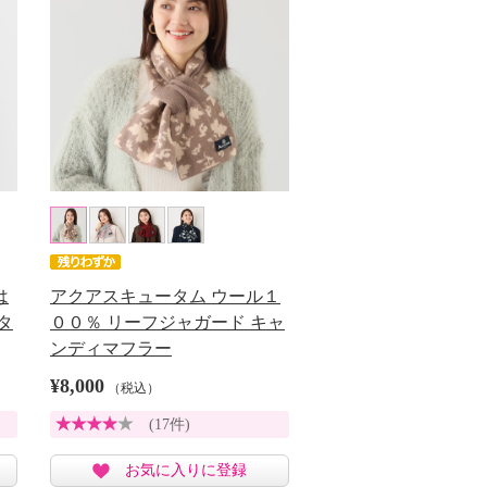
は
アクアスキュータム ウール１
タ
００％ リーフジャガード キャ
ンディマフラー
¥8,000
（税込）
(17件)
お気に入りに登録