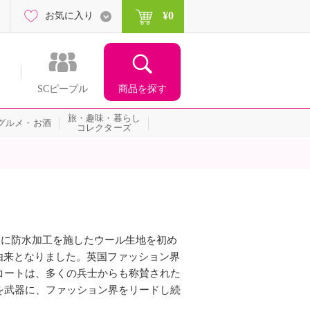
¥0
お気に入り
商品を探す
SCピープル
旅・趣味・暮らし
グルメ・お酒
コレクターズ
後に防水加工を施したウール生地を初め
由来となりました。英国ファッション界
コートは、多くの兵士からも称賛された
を武器に、ファッション界をリードし続