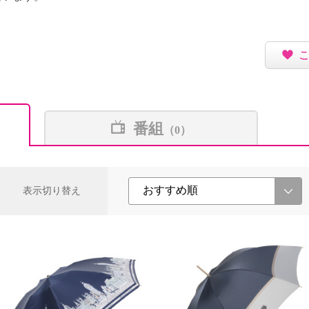
番組
（0）
表示切り替え