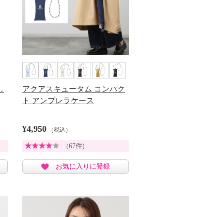
し
アクアスキュータム コンパク
ト アンブレラケース
¥4,950
（税込）
(67件)
お気に入りに登録