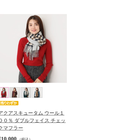
アクアスキュータム ウール１
００％ ダブルフェイス チェッ
クマフラー
¥10,000
（税込）