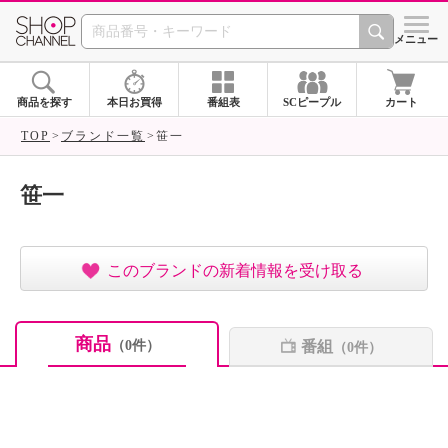
SHOP CHANNEL ショ
メニュー
商品を探す
本日お買得
番組表
SCピープル
カート
TOP
ブランド一覧
笹一
笹一
このブランドの新着情報を受け取る
商品
番組
（0件）
（0件）