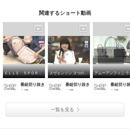
関連するショート動画
ＥＬＬＥ ＳＰＯＲＴ はっ水 取り外してリュックになる キューブ柄 キャリーカート
スヴェンソン ３つの有効成分配合 育毛、薄毛、脱毛の予防！ ザ・チャーガ薬用育毛剤 ２本スペシャルセット
アムーアンフ
番組切り抜き
番組切り抜き
番組切り
－ cm
－ cm
－ cm
一覧を見る