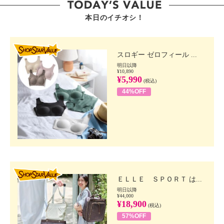
本日のイチオシ！
SHOP STAR VALUE
スロギー ゼロフィール ...
明日以降
¥10,890
¥5,990
(税込)
44%OFF
SHOP STAR VALUE
ＥＬＬＥ ＳＰＯＲＴ は...
明日以降
¥44,000
¥18,900
(税込)
57%OFF