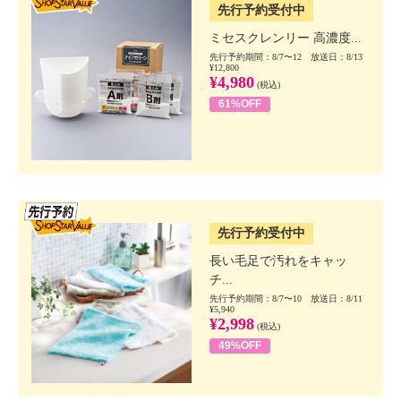
先行予約受付中
ミセスクレンリー 高濃度...
先行予約期間：8/7〜12 放送日：8/13
¥12,800
¥4,980
(税込)
61%OFF
SSV先行
先行予約受付中
長い毛足で汚れをキャッ
チ...
先行予約期間：8/7〜10 放送日：8/11
¥5,940
¥2,998
(税込)
49%OFF