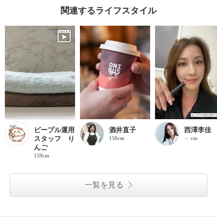
関連するライフスタイル
ピープル運用
酒井直子
西澤李佳
スタッフ り
156cm
－ cm
んご
159cm
一覧を見る