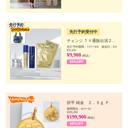
SSV先行
先行予約受付中
チェンジ ＴＶ通販出演２...
先行予約期間：7/27〜8/8 放送日：8/9
¥32,835
¥9,988
(税込)
69%OFF
Happy Price value
祈平 純金 ２．５ｇ Ｐ...
期間限定：8/5〜18
¥385,000
¥199,900
(税込)
48%OFF