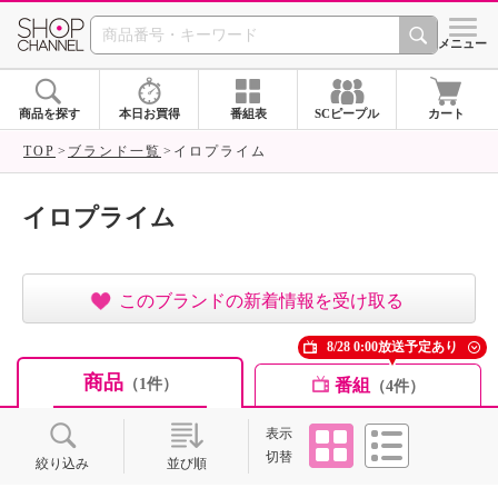
SHOP CHANNEL ショ
メニュー
商品を探す
本日お買得
番組表
SCピープル
カート
TOP
ブランド一覧
イロプライム
イロプライム
このブランドの新着情報を受け取る
8/28 0:00放送予定あり
商品
番組
（1件）
（4件）
タイル
リスト
表示
切替
絞り込み
並び順