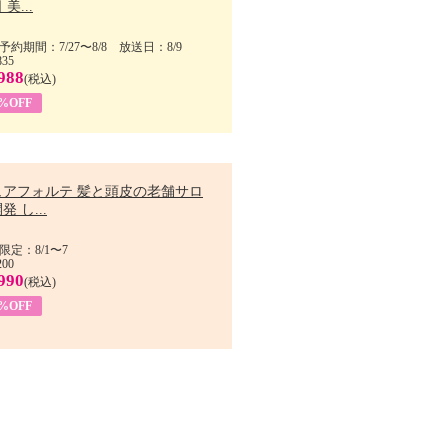
美...
予約期間：7/27〜8/8 放送日：8/9
835
988
(税込)
9%OFF
ュアフォルテ 髪と頭皮の老舗サロ
発 し...
限定：8/1〜7
200
990
(税込)
4%OFF