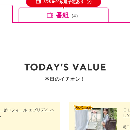
8/28 0:00放送予定あり
番組
（4）
本日のイチオシ！
 ゼロフィール エブリデイ ハ
Ｅ
.
して
明日