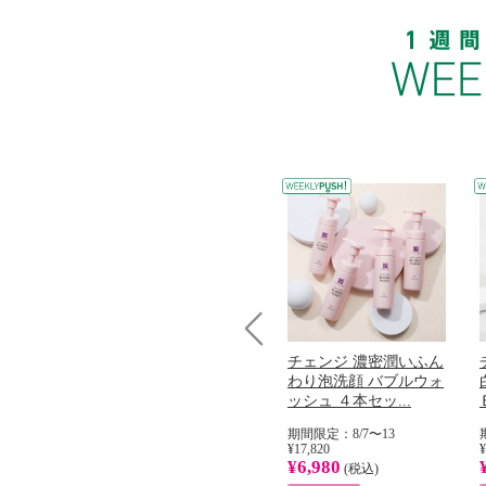
Prev
コラーゲン
オリタリア社 エキスト
チェンジ 濃密潤いふん
加熱２５度
ラバージン オリーブオ
わり泡洗顔 バブルウォ
...
イル （ノンフィ...
ッシュ ４本セッ...
31
期間限定：8/1〜31
期間限定：8/7〜13
¥22,400
¥17,820
¥
¥8,200
¥6,980
)
(税込)
(税込)