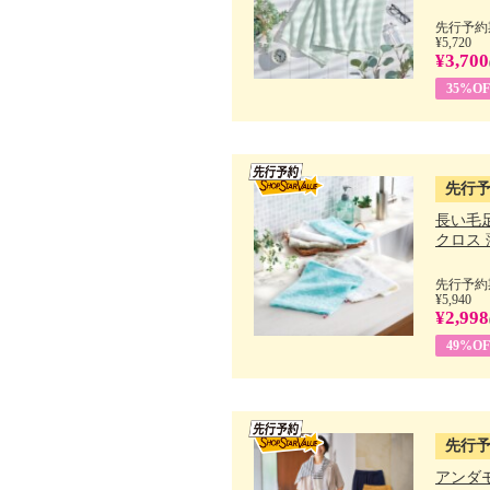
先行予約期
¥5,720
¥3,700
35%OF
先行
長い毛
クロス 薄
先行予約期
¥5,940
¥2,998
49%OF
先行
アンダ