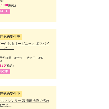
000
,900
(税込)
7%OFF
行予約受付中
アーかおるオーガニック ボブパイ
ーパー...
予約期間：8/7〜11 放送日：8/12
90
930
(税込)
5%OFF
行予約受付中
セスクレンリー 高濃度洗浄で汚れ
滝のよ...