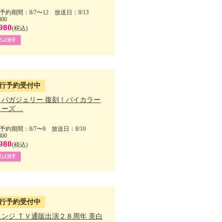
予約期間：8/7〜12 放送日：8/13
800
980
(税込)
1%OFF
行予約受付中
・バガジェリー 復刻！バイカラー
ーズ ...
予約期間：8/7〜9 放送日：8/10
800
980
(税込)
9%OFF
行予約受付中
ェンジ ＴＶ通販出演２８周年 美白