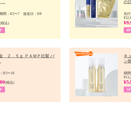
..
の日 
間：8/2〜7 放送日：8/8
先行
¥32,
¥9,
(税込)
F
6
金 ２．５ｇ ＰＡＭＰ社製 バ
キ
.
ン開
8/5〜18
期間
¥13,
900
¥5,
(税込)
F
5