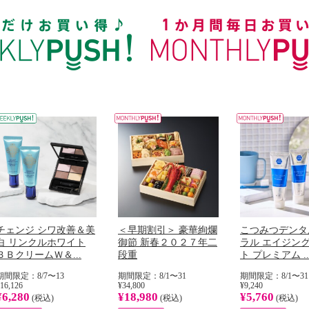
チェンジ シワ改善＆美
＜早期割引＞ 豪華絢爛
こつみつデンタ
白 リンクルホワイト
御節 新春２０２７年二
ラル エイジン
ＢＢクリームＷ＆...
段重
ト プレミアム ..
期間限定：8/7〜13
期間限定：8/1〜31
期間限定：8/1〜31
16,126
¥34,800
¥9,240
¥6,280
¥18,980
¥5,760
(税込)
(税込)
(税込)