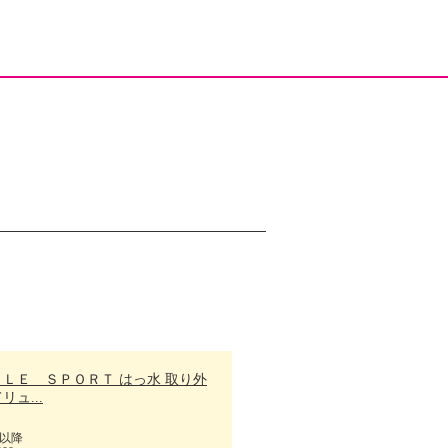
ＬＬＥ ＳＰＯＲＴ はっ水 取り外
リュ...
以降