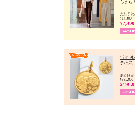
らさら！.
先行予約期
¥14,300
¥7,990
44%OF
祈平 純
ラの妖..
期間限定：
¥385,000
¥199,
48%OF