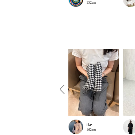
152cm
152cm
Haku
ike
161cm
162cm