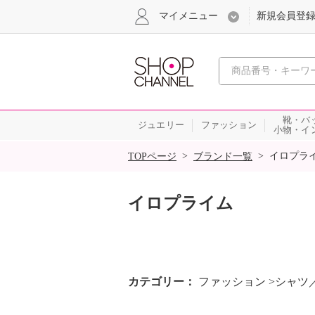
マイメニュー
新規会員登
心おどる
靴・バ
ジュエリー
ファッション
小物・イ
SALE
>
>
イロプラ
TOPページ
ブランド一覧
イロプライム
カテゴリー
ファッション >シャツ