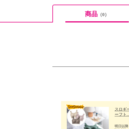
商品
（0）
スロギー
ーフト..
明日以降