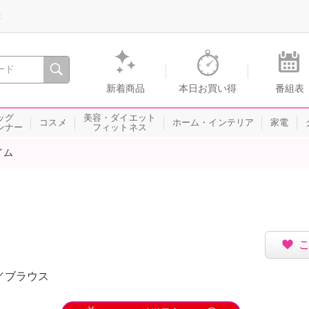
録
、瞬間を。通販・テレビショッピングのショップチャンネル
新着商品
本日お買い得
番組表
ッグ
美容・ダイエット
コスメ
ホーム・インテリア
家電
ンナー
フィットネス
イム
／ブラウス