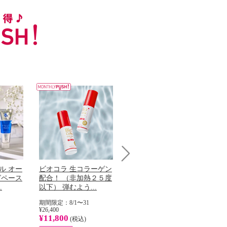
Next
ル オー
ビオコラ 生コラーゲン
オリタリア社 エキスト
チ
グペース
配合！ （非加熱２５度
ラバージン オリーブオ
わ
.
以下） 弾むよう...
イル （ノンフィ...
ッ
期間限定：8/1〜31
期間限定：8/1〜31
期
¥26,400
¥22,400
¥17
¥11,800
¥8,200
¥6
(税込)
(税込)