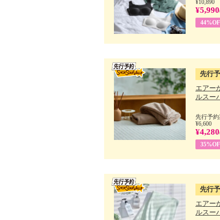
¥10,890
¥5,990
44%OF
先行
エアー
ルスーパ
先行予約期
¥6,600
¥4,280
35%OF
先行
エアー
ルスーパ