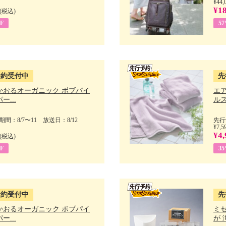
¥44,
¥18
(税込)
F
5
予約受付中
先
かおるオーガニック ボブパイ
エ
ー...
ルス
間：8/7〜11 放送日：8/12
先行
¥7,5
¥4,
(税込)
F
3
予約受付中
先
かおるオーガニック ボブパイ
ミ
ー...
が 