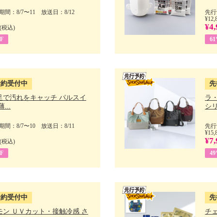
間：8/7〜11 放送日：8/12
先行
¥12,
¥4,
(税込)
F
6
予約受付中
先
足で汚れをキャッチ パルスイ
ラ
...
シリ
間：8/7〜10 放送日：8/11
先行
¥15,
¥7,
(税込)
F
4
予約受付中
先
モン ＵＶカット・接触冷感 さ
チ