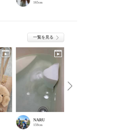
165cm
163cm
一覧を見る
NARU
サモ
159cm
162cm