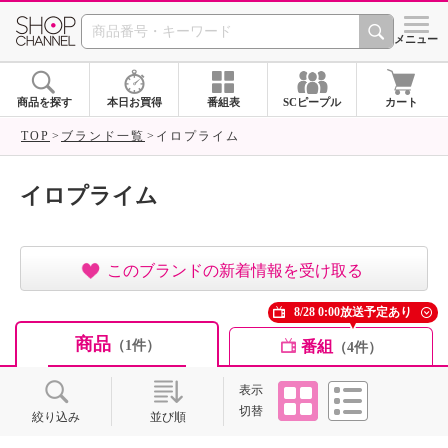
SHOP CHANNEL ショ
メニュー
商品を探す
本日お買得
番組表
SCピープル
カート
TOP
ブランド一覧
イロプライム
イロプライム
このブランドの新着情報を受け取る
8/28 0:00放送予定あり
商品
番組
（1件）
（4件）
タイル
リスト
表示
切替
絞り込み
並び順