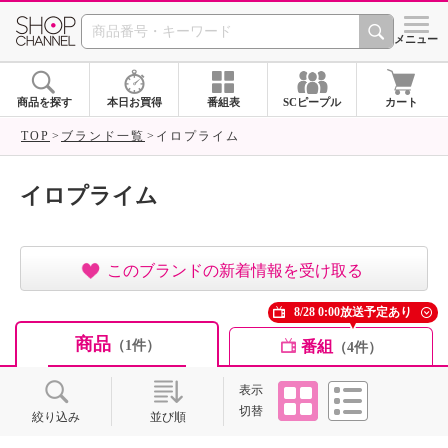
SHOP CHANNEL ショ
メニュー
商品を探す
本日お買得
番組表
SCピープル
カート
TOP
ブランド一覧
イロプライム
イロプライム
このブランドの新着情報を受け取る
8/28 0:00放送予定あり
商品
番組
（1件）
（4件）
タイル
リスト
表示
切替
絞り込み
並び順