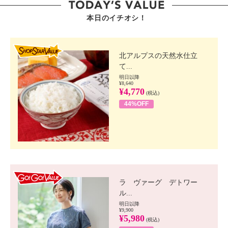
本日のイチオシ！
SHOP STAR VALUE
北アルプスの天然水仕立
て...
明日以降
¥8,640
¥4,770
(税込)
44%OFF
GO!GO! VALUE
ラ ヴァーグ デトワー
ル...
明日以降
¥9,900
¥5,980
(税込)