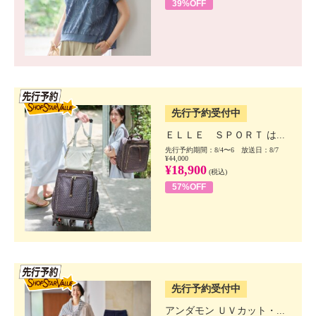
39%OFF
SSV先行
先行予約受付中
ＥＬＬＥ ＳＰＯＲＴ は...
先行予約期間：8/4〜6 放送日：8/7
¥44,000
¥18,900
(税込)
57%OFF
SSV先行
先行予約受付中
アンダモン ＵＶカット・...