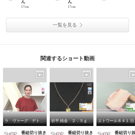
ん
ん
17cm
17cm
一覧を見る
関連するショート動画
ラ ヴァーグ デトワール さりげなく決まる デイリーにもお出かけにも カットジャガード 上品プルオーバー
祈平 純金 ２．５ｇ ＰＡＭＰ社製 バラの妖精 リバーシブルコイン ペンダントトップ
エトワール８４１ 
番組切り抜き
番組切り抜き
番組切り