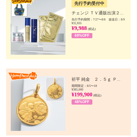
先行予約受付中
チェンジ ＴＶ通販出演２...
先行予約期間：7/27〜8/8 放送日：8/9
¥32,835
¥9,988
(税込)
69%OFF
Happy Price value
祈平 純金 ２．５ｇ Ｐ...
期間限定：8/5〜18
¥385,000
¥199,900
(税込)
48%OFF