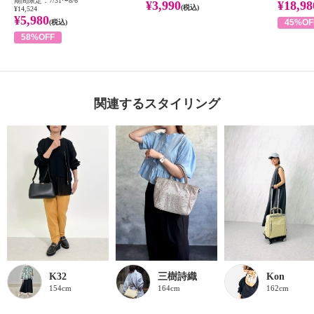
期間限定：7/31〜8/6
¥3,990
¥18,98
(税込)
¥14,524
¥5,980
45%OF
(税込)
58%OFF
関連するスタイリング
K32
三樹詩織
Kon
154cm
164cm
162cm