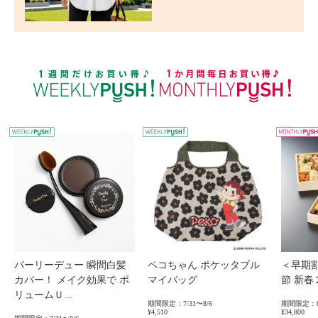
WEEKLY PUSH
W
パーリーデュー 瞬間白髪
ペコちゃん ポケッタブル
＜早期
カバー！ メイク効果で ボ
マイバッグ
節 新
リュームＵ...
期間限定：7/31〜8/6
期間限定：8
¥4,510
¥34,800