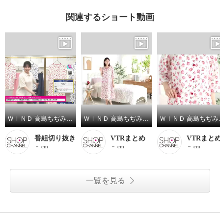
関連するショート動画
ＷＩＮＤ 高島ちぢみ ストレッチ楊柳 マーガレット柄パジャマ／ワンピース
ＷＩＮＤ 高島ちぢみ ストレッチ楊柳 マーガレット柄ワンピース
ＷＩＮＤ 高
番組切り抜き
VTRまとめ
VTRまと
－ cm
－ cm
－ cm
一覧を見る