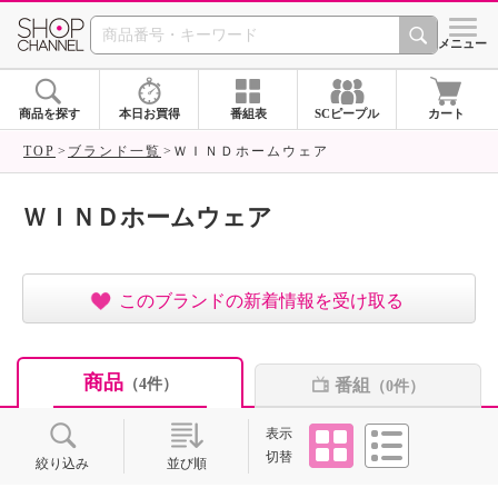
SHOP CHANNEL ショ
メニュー
商品を探す
本日お買得
番組表
SCピープル
カート
TOP
ブランド一覧
ＷＩＮＤホームウェア
ＷＩＮＤホームウェア
このブランドの新着情報を受け取る
商品
番組
（4件）
（0件）
タイル
リスト
表示
切替
絞り込み
並び順