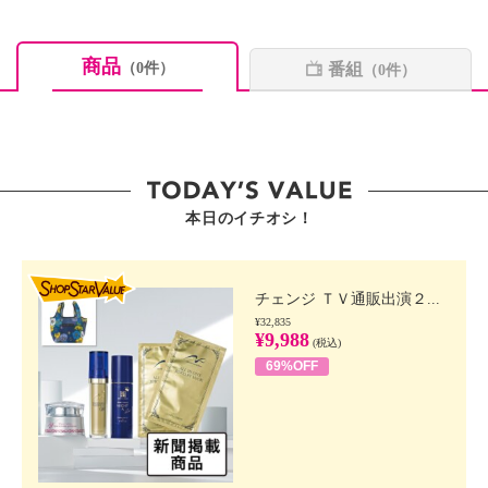
商品
番組
（0件）
（0件）
本日のイチオシ！
SHOP STAR VALUE
チェンジ ＴＶ通販出演２...
¥32,835
¥9,988
(税込)
69%OFF