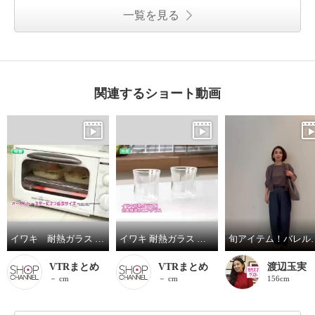
一覧を見る
関連するショート動画
イワキ 耐熱ガラス フタ付き オーブントースター皿 ハーフ ３点セット
イワキ 耐熱ガラス ２重構造グラス エアグラス２個セット
旬アイテム
VTRまとめ
VTRまとめ
渡辺玉実
－ cm
－ cm
156cm