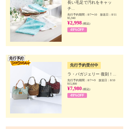
長い毛足で汚れをキャッ
チ...
先行予約期間：8/7〜10 放送日：8/11
¥5,940
¥2,998
(税込)
49%OFF
SSV先行
先行予約受付中
ラ・バガジェリー 復刻！...
先行予約期間：8/7〜9 放送日：8/10
¥15,800
¥7,980
(税込)
49%OFF