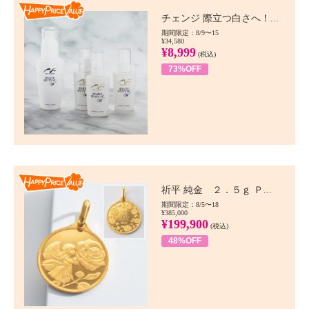
Happy Price value
チェンジ 際立つ白さへ！...
期間限定：8/9〜15
¥34,580
¥8,999
(税込)
73%OFF
Happy Price value
祈平 純金 ２．５ｇ Ｐ...
期間限定：8/5〜18
¥385,000
¥199,900
(税込)
48%OFF