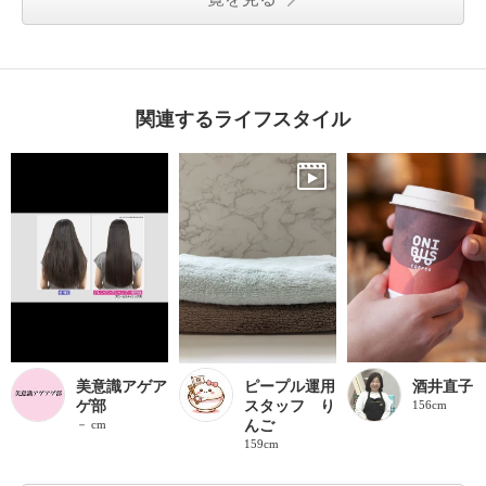
関連するライフスタイル
美意識アゲア
ピープル運用
酒井直子
ゲ部
スタッフ り
156cm
－ cm
んご
159cm