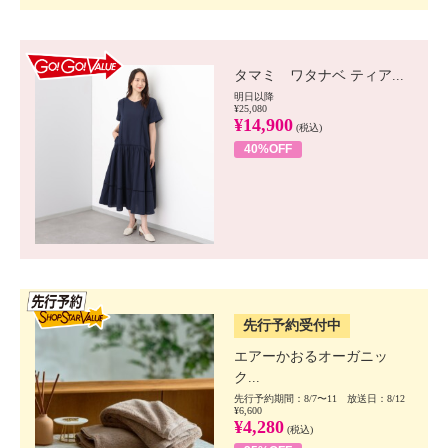
GO!GO! VALUE
タマミ ワタナベ ティア...
明日以降
¥25,080
¥14,900
(税込)
40%OFF
SSV先行
先行予約受付中
エアーかおるオーガニッ
ク...
先行予約期間：8/7〜11 放送日：8/12
¥6,600
¥4,280
(税込)