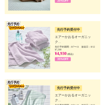
35%OFF
SSV先行
先行予約受付中
エアーかおるオーガニッ
ク...
先行予約期間：8/7〜11 放送日：8/12
¥7,590
¥4,930
(税込)
35%OFF
SSV先行
先行予約受付中
エアーかおるオーガニッ
ク...