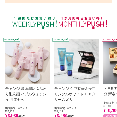
WEEKLY PUSH
W
チェンジ 濃密潤いふんわ
チェンジ シワ改善＆美白
＜早期
り泡洗顔 バブルウォッシ
リンクルホワイト ＢＢク
節 新
ュ ４本セッ...
リームＷ＆...
期間限定：8
¥34,800
期間限定：8/7〜13
期間限定：8/7〜13
¥18,98
¥17,820
¥16,126
¥6,980
¥6,280
45%OF
(税込)
(税込)