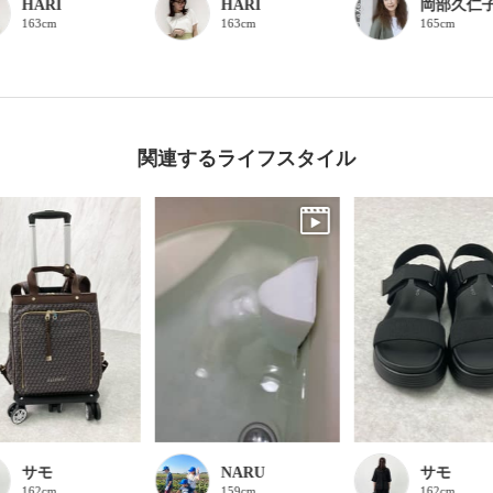
HARI
HARI
岡部久仁
163cm
163cm
165cm
関連するライフスタイル
サモ
NARU
サモ
162cm
159cm
162cm