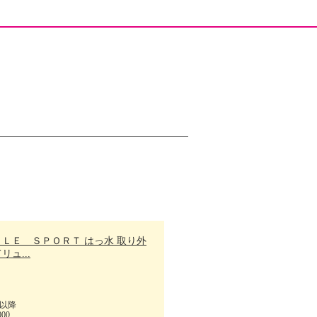
ＬＬＥ ＳＰＯＲＴ はっ水 取り外
リュ...
以降
000