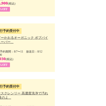
,900
(税込)
7%OFF
行予約受付中
アーかおるオーガニック ボブパイ
ーパー...
予約期間：8/7〜11 放送日：8/12
90
930
(税込)
5%OFF
行予約受付中
セスクレンリー 高濃度洗浄で汚れ
滝のよ...