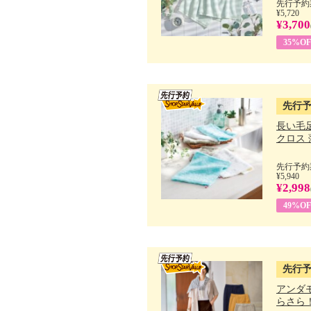
先行予約期
¥5,720
¥3,700
35%OF
先行
長い毛
クロス 薄
先行予約期
¥5,940
¥2,998
49%OF
先行
アンダ
らさら！.