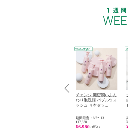
コラーゲン
オリタリア社 エキスト
チェンジ 濃密潤いふん
Prev
加熱２５度
ラバージン オリーブオ
わり泡洗顔 バブルウォ
...
イル （ノンフィ...
ッシュ ４本セッ...
31
期間限定：8/1〜31
期間限定：8/7〜13
¥22,400
¥17,820
¥
¥8,200
¥6,980
)
(税込)
(税込)