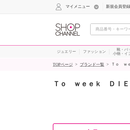
マイメニュー
新規会員登
心おどる
靴・バ
ジュエリー
ファッション
小物・イ
SALE
>
>
Ｔｏ ｗ
TOPページ
ブランド一覧
Ｔｏ ｗｅｅｋ ＤＩＥ