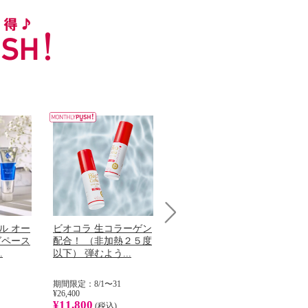
ル オー
ビオコラ 生コラーゲン
オリタリア社 エキスト
チ
Next
グペース
配合！ （非加熱２５度
ラバージン オリーブオ
わ
.
以下） 弾むよう...
イル （ノンフィ...
ッ
期間限定：8/1〜31
期間限定：8/1〜31
期
¥26,400
¥22,400
¥17
¥11,800
¥8,200
¥6
(税込)
(税込)