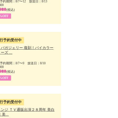
予約期間：8/7〜12 放送日：8/13
800
980
(税込)
1%OFF
行予約受付中
・バガジェリー 復刻！バイカラー
ーズ ...
予約期間：8/7〜9 放送日：8/10
800
980
(税込)
9%OFF
行予約受付中
ェンジ ＴＶ通販出演２８周年 美白
美...