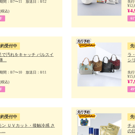
間：8/7〜11 放送日：8/12
先行
¥12,
¥4,
(税込)
F
6
予約受付中
先
足で汚れをキャッチ パルスイ
ラ
...
シリ
間：8/7〜10 放送日：8/11
先行
¥15,
¥7,
(税込)
F
4
予約受付中
先
モン ＵＶカット・接触冷感 さ
チ
..
の日 