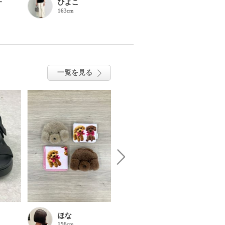
子
ひよこ
ピープル運用ス
163cm
タッフ りんご
159cm
一覧を見る
ほな
ほな
156cm
156cm