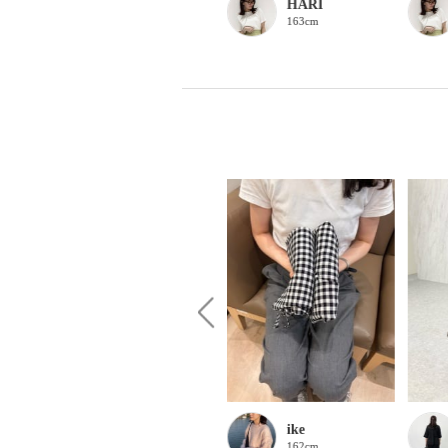
ほな
HARI
156cm
163cm
Haku
ike
161cm
162cm