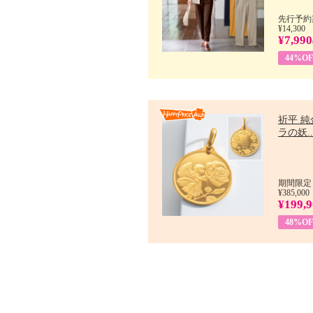
先行予約期
¥14,300
¥7,990
44%OF
祈平 純
ラの妖..
期間限定：
¥385,000
¥199,
48%OF