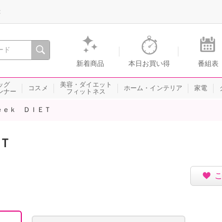
録
、瞬間を。通販・テレビショッピングのショップチャンネル
新着商品
本日お買い得
番組表
ッグ
美容・ダイエット
コスメ
ホーム・インテリア
家電
ンナー
フィットネス
ｅｅｋ ＤＩＥＴ
Ｔ