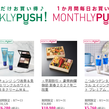
チェンジ シワ改善＆美
＜早期割引＞ 豪華絢爛
こつみつデンタ
白 リンクルホワイト
御節 新春２０２７年二
ラル エイジン
ＢＢクリームＷ＆...
段重
ト プレミアム ..
期間限定：8/7〜13
期間限定：8/1〜31
期間限定：8/1〜31
16,126
¥34,800
¥9,240
¥6,280
¥18,980
¥5,760
(税込)
(税込)
(税込)