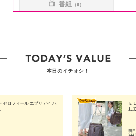
番組
（0）
本日のイチオシ！
 ゼロフィール エブリデイ ハ
Ｅ
.
して
明日
¥44,