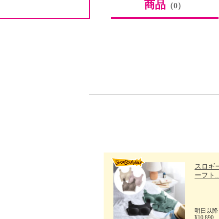
商品
（0）
スロギー
ーフト..
明日以降
¥10,890