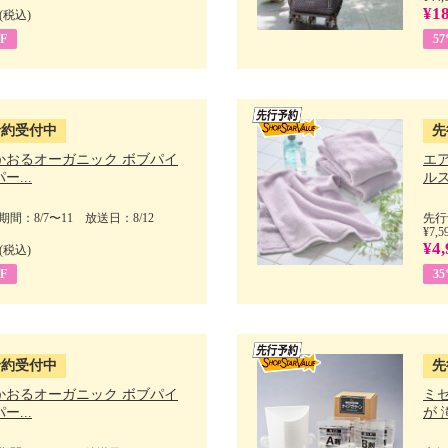
¥18
(税込)
F
5
予約受付中
先
かおるオーガニック ボブパイ
エ
ー...
ルス
間：8/7〜11 放送日：8/12
先行
¥7,5
¥4,
(税込)
F
3
予約受付中
先
かおるオーガニック ボブパイ
ミ
ー...
が 