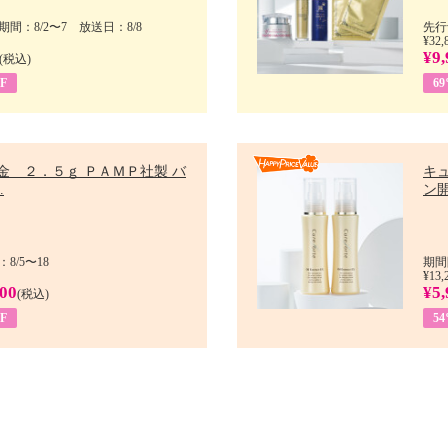
間：8/2〜7 放送日：8/8
先行
¥32,
¥9,
(税込)
F
6
金 ２．５ｇ ＰＡＭＰ社製 バ
キ
.
ン開
8/5〜18
期間
¥13,
900
¥5,
(税込)
F
5