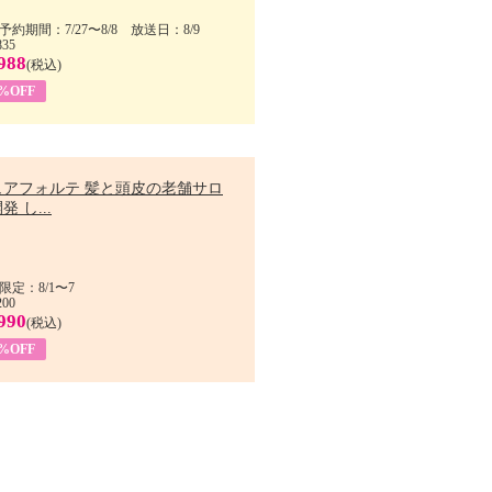
予約期間：7/27〜8/8 放送日：8/9
835
988
(税込)
9%OFF
ュアフォルテ 髪と頭皮の老舗サロ
発 し...
限定：8/1〜7
200
990
(税込)
4%OFF