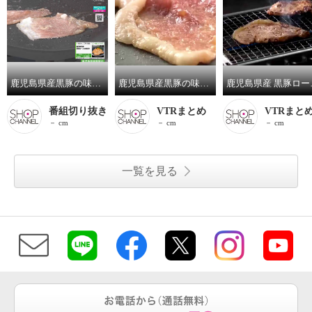
鹿児島県産黒豚の味噌漬け （切り落とし）
鹿児島県産黒豚の味噌漬け （切り落とし）
鹿児島
番組切り抜き
VTRまとめ
VTRまと
－ cm
－ cm
－ cm
一覧を見る