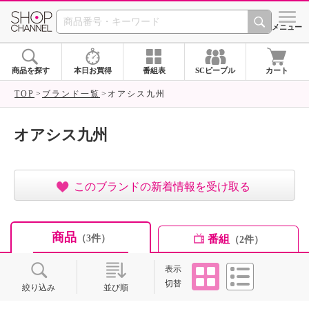
SHOP CHANNEL ショ
メニュー
商品を探す
本日お買得
番組表
SCピープル
カート
TOP
ブランド一覧
オアシス九州
オアシス九州
このブランドの新着情報を受け取る
商品
番組
（3件）
（2件）
タイル
リスト
表示
切替
絞り込み
並び順