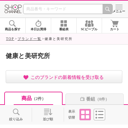
SHOP CHANNEL ショ
メニュー
商品を探す
本日お買得
番組表
SCピープル
カート
TOP
ブランド一覧
健康と美研究所
健康と美研究所
このブランドの新着情報を受け取る
商品
番組
（2件）
（0件）
タイル
リスト
表示
切替
絞り込み
並び順