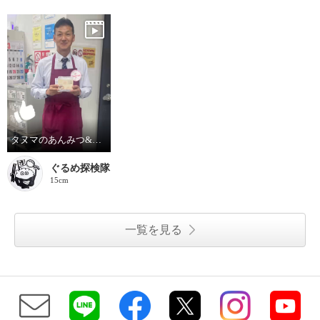
タヌマのあんみつ&水わらびもち
ぐるめ探検隊
15cm
一覧を見る