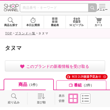
SHOP CHANNEL ショ
メニュー
商品を探す
本日お買得
番組表
SCピープル
カート
TOP
ブランド一覧
タヌマ
タヌマ
このブランドの新着情報を受け取る
8/21 2:29放送予定あり
商品
番組
（1件）
（2件）
タイル
リスト
表示
切替
絞り込み
並び順