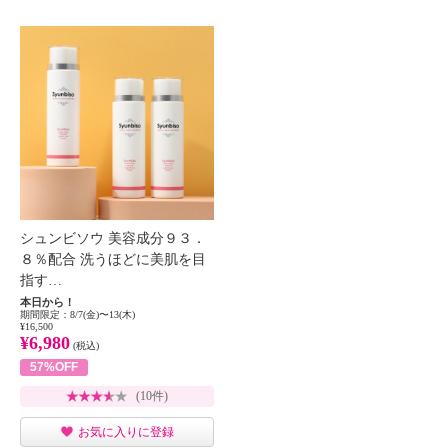
シュンビソウ 美容成分９３．
８％配合 洗うほどに美肌を目
指す…
本日から！
期間限定：8/7(金)〜13(木)
¥16,500
¥6,980
(税込)
57%OFF
(10件)
お気に入りに登録