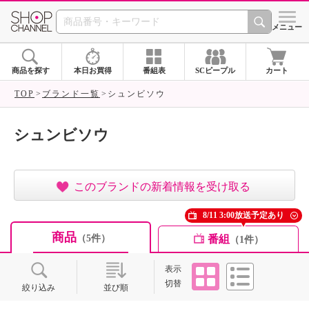
SHOP CHANNEL ショ
メニュー
商品を探す
本日お買得
番組表
SCピープル
カート
TOP
ブランド一覧
シュンビソウ
シュンビソウ
このブランドの新着情報を受け取る
8/11 3:00放送予定あり
商品
番組
（5件）
（1件）
タイル
リスト
表示
切替
絞り込み
並び順