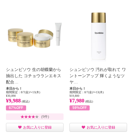
シュンビソウ 生の胡蝶蘭から
シュンビソウ 汚れが取れて ワ
抽出した コチョウランエキス
ントーンアップ 輝くようなツ
配合…
ヤ…
本日から！
本日から！
期間限定：8/7(金)〜13(木)
期間限定：8/7(金)〜13(木)
¥30,890
¥19,800
¥9,988
¥7,980
(税込)
(税込)
67%OFF
59%OFF
(9件)
お気に入りに登録
お気に入りに登録