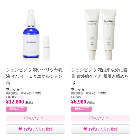
シュンビソウ 潤いハリツヤ乳
シュンビソウ 花由来成分に着
液 ホワイトＥＸエマルジョン
目 紫外線ケアと 肌引き締めを
増…
追…
本日から！
本日から！
期間限定：8/7(金)〜13(木)
期間限定：8/7(金)〜13(木)
¥18,480
¥11,000
¥12,800
¥6,980
(税込)
(税込)
30%OFF
36%OFF
1件のクチコミ
2件のクチコミ
お気に入りに登録
お気に入りに登録