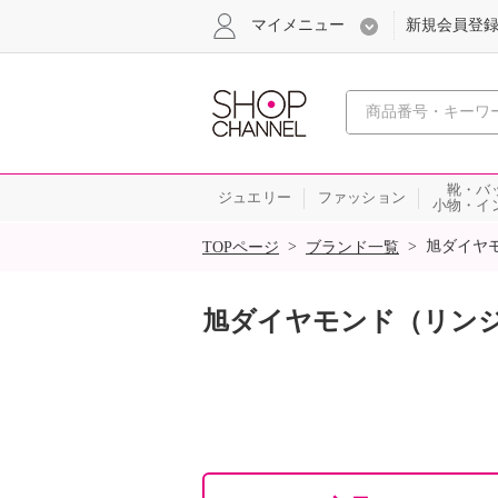
マイメニュー
新規会員登
心おどる
靴・バ
ジュエリー
ファッション
小物・イ
SALE
>
>
旭ダイヤ
TOPページ
ブランド一覧
旭ダイヤモンド（リン