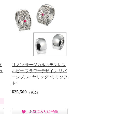
ス
リノン サージカルステンレス
ュ
ルビー フラワーデザイン リバ
ーシブルイヤリング “ミミソフ
ト”
¥25,500
（税込）
お気に入りに登録