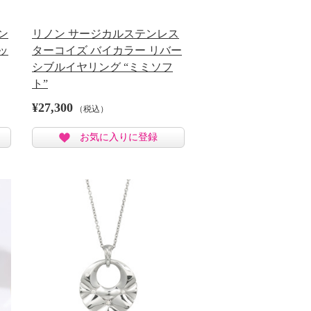
ン
リノン サージカルステンレス
ッ
ターコイズ バイカラー リバー
シブルイヤリング “ミミソフ
ト”
¥27,300
（税込）
お気に入りに登録