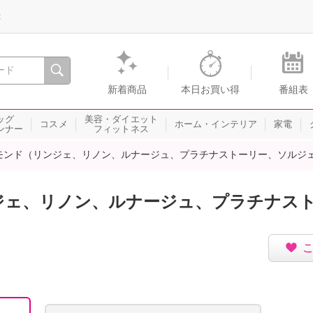
録
、瞬間を。通販・テレビショッピングのショップチャンネル
新着商品
本日お買い得
番組表
ッグ
美容・ダイエット
コスメ
ホーム・インテリア
家電
ンナー
フィットネス
モンド（リンジェ、リノン、ルナージュ、プラチナストーリー、ソルジ
ジェ、リノン、ルナージュ、プラチナス