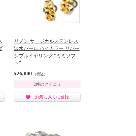
ス
リノン サージカルステンレス
ダ
淡水パール バイカラー リバー
シブルイヤリング “ミミソフ
ト”
¥26,000
（税込）
2件のクチコミ
お気に入りに登録