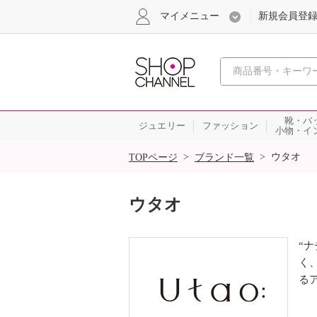
マイメニュー
新規会員登
心おどる
靴・バ
ジュエリー
ファッション
小物・イ
SALE
>
>
ウタオ
TOPページ
ブランド一覧
ウタオ
“
く
る