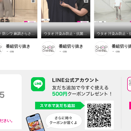
ウタオ 防シワ 麻調さらさらパンツ
ウタオ 汗染み防止・抗菌防臭 接触冷感・シルケット加工 キーネックワンピース
番組切り抜き
番組切り抜き
番組切り
－ cm
－ cm
－ cm
ださい。