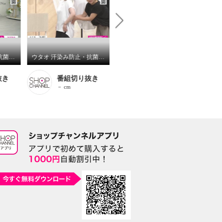
ウタオ 汗染み防止・抗菌防臭 接触冷感・シルケット加工 布帛コンビプルオーバー
ウタオ 汗染み防止・抗菌防臭 接触冷感・シルケット加工 コクーンプルオーバー
大き目ご無用
大
抜き
番組切り抜き
888
－ cm
162cm