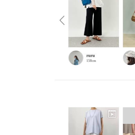
ayane
ruru
161cm
158cm