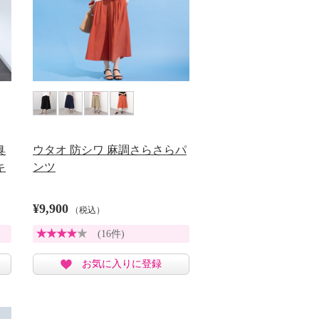
臭
ウタオ 防シワ 麻調さらさらパ
キ
ンツ
¥9,900
（税込）
(16件)
お気に入りに登録