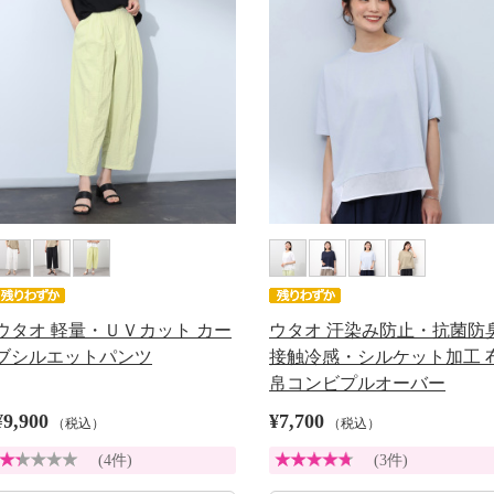
ウタオ 軽量・ＵＶカット カー
ウタオ 汗染み防止・抗菌防
ブシルエットパンツ
接触冷感・シルケット加工 
帛コンビプルオーバー
¥9,900
¥7,700
（税込）
（税込）
(4件)
(3件)