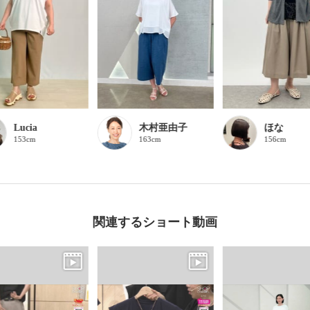
Lucia
木村亜由子
ほな
153cm
163cm
156cm
関連するショート動画