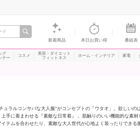
録
、瞬間を。通販・テレビショッピングのショップチャンネル
新着商品
本日お買い得
番組表
ッグ
美容・ダイエット
コスメ
ホーム・インテリア
家電
ンナー
フィットネス
ナチュラルコンサバな大人服”がコンセプトの「ウタオ」。欲しいの
、上手に着まわせる『素敵な日常着』 。肌触りのいい機能的な素材
アイテムを合わせたり、素敵な大人世代が心地よく装ったりできる