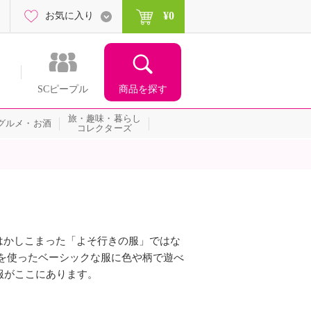
¥0
お気に入り
商品を探す
SCピープル
旅・趣味・暮らし
グルメ・お酒
コレクターズ
はかしこまった「よそ行きの服」ではな
を使ったベーシックな服に色や柄で遊べ
服がここにあります。