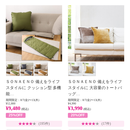
ＳＯＮＡＥＮＯ 備えをライフ
ＳＯＮＡＥＮＯ 備えをライフ
スタイルに クッション型 多機
スタイルに 大容量のトートバ
能…
ッグ…
期間限定：8/7(金)〜13(木)
期間限定：8/7(金)〜13(木)
¥12,800
¥4,990
¥9,480
¥3,990
(税込)
(税込)
25%OFF
20%OFF
(195件)
(17件)