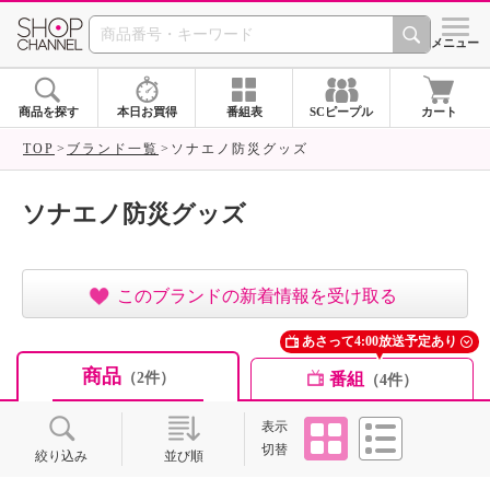
SHOP CHANNEL ショ
メニュー
商品を探す
本日お買得
番組表
SCピープル
カート
TOP
ブランド一覧
ソナエノ防災グッズ
ソナエノ防災グッズ
このブランドの新着情報を受け取る
あさって4:00放送予定あり
商品
番組
（2件）
（4件）
タイル
リスト
表示
切替
絞り込み
並び順