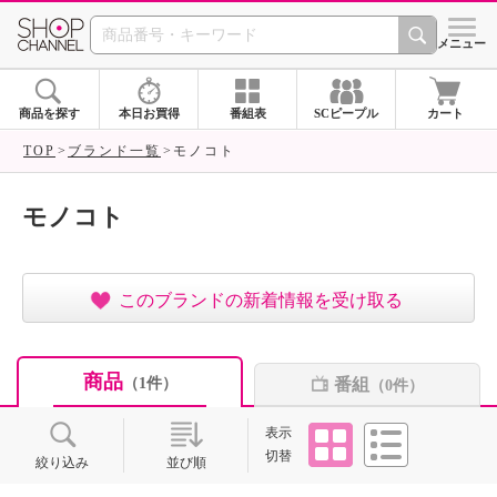
SHOP CHANNEL ショ
メニュー
商品を探す
本日お買得
番組表
SCピープル
カート
TOP
ブランド一覧
モノコト
モノコト
このブランドの新着情報を受け取る
商品
番組
（1件）
（0件）
タイル
リスト
表示
切替
絞り込み
並び順