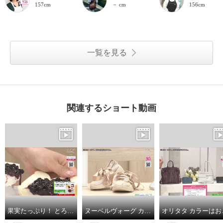
157cm
－ cm
156cm
一覧を見る
関連するショート動画
果実たっぷり！ とろりなめらか食感の ブルーベリージャム （プレザーブスタイル）
ヌーベルヴォーグ カラーはお任せ！ ブランド１５周年企画 リュクスライン ＆リラックス お楽しみ２足セット
オリタタ カラーは