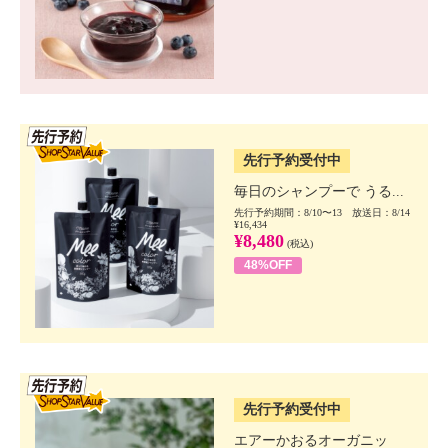
SSV先行
先行予約受付中
毎日のシャンプーで うる...
先行予約期間：8/10〜13 放送日：8/14
¥16,434
¥8,480
(税込)
48%OFF
SSV先行
先行予約受付中
エアーかおるオーガニッ