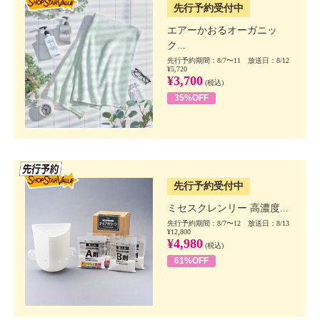
先行予約受付中
エアーかおるオーガニッ
ク...
先行予約期間：8/7〜11 放送日：8/12
¥5,720
¥3,700
(税込)
35%OFF
SSV先行
先行予約受付中
ミセスクレンリー 高濃度...
先行予約期間：8/7〜12 放送日：8/13
¥12,800
¥4,980
(税込)
61%OFF