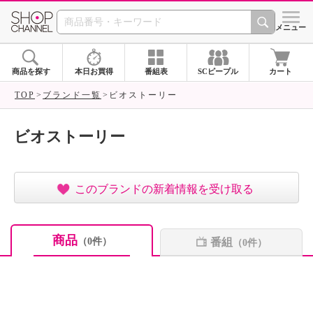
SHOP CHANNEL ショ
メニュー
商品を探す
本日お買得
番組表
SCピープル
カート
TOP
ブランド一覧
ビオストーリー
ビオストーリー
このブランドの新着情報を受け取る
商品
番組
（0件）
（0件）