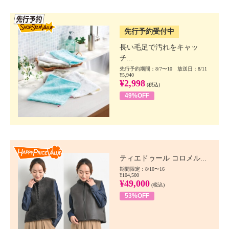
SSV先行
先行予約受付中
長い毛足で汚れをキャッ
チ...
先行予約期間：8/7〜10 放送日：8/11
¥5,940
¥2,998
(税込)
49%OFF
Happy Price value
ティエドゥール コロメル...
期間限定：8/10〜16
¥104,500
¥49,000
(税込)
53%OFF