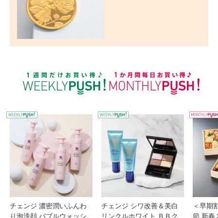
WEEKLY PUSH
W
チェンジ 濃密潤いふんわ
チェンジ シワ改善＆美白
＜早期
り泡洗顔 バブルウォッシ
リンクルホワイト ＢＢク
節 新