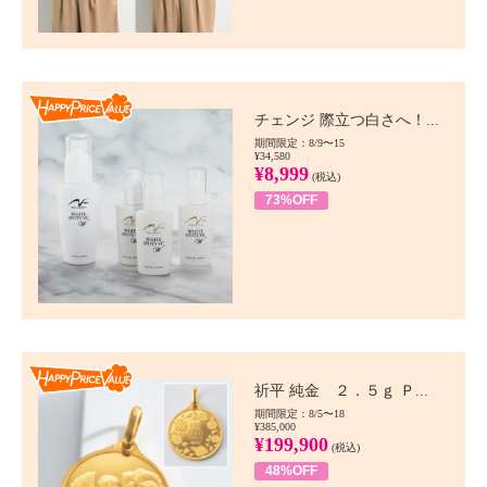
Happy Price value
チェンジ 際立つ白さへ！...
期間限定：8/9〜15
¥34,580
¥8,999
(税込)
73%OFF
Happy Price value
祈平 純金 ２．５ｇ Ｐ...
期間限定：8/5〜18
¥385,000
¥199,900
(税込)
48%OFF