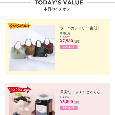
本日のイチオシ！
SHOP STAR VALUE
ラ・バガジェリー 復刻！...
明日以降
¥15,800
¥7,980
(税込)
49%OFF
GO!GO! VALUE
果実たっぷり！ とろりな...
¥14,520
¥5,890
(税込)
59%OFF