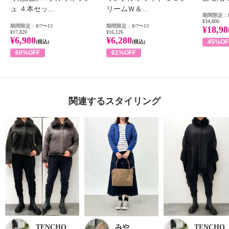
ュ ４本セッ...
リームＷ＆...
期間限定：8
¥34,800
期間限定：8/7〜13
期間限定：8/7〜13
¥18,98
¥17,820
¥16,126
¥6,980
¥6,280
45%OF
(税込)
(税込)
60%OFF
61%OFF
関連するスタイリング
TENCHO
みや
TENCHO