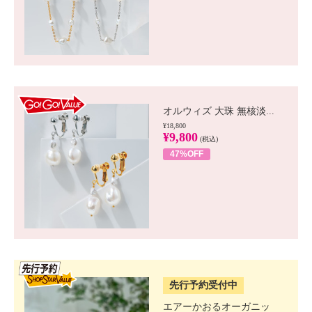
GO!GO! VALUE
オルウィズ 大珠 無核淡...
¥18,800
¥9,800
(税込)
47%OFF
SSV先行
先行予約受付中
エアーかおるオーガニッ