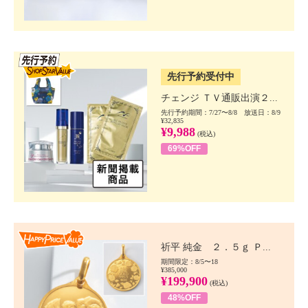
SSV先行
先行予約受付中
チェンジ ＴＶ通販出演２...
先行予約期間：7/27〜8/8 放送日：8/9
¥32,835
¥9,988
(税込)
69%OFF
Happy Price value
祈平 純金 ２．５ｇ Ｐ...
期間限定：8/5〜18
¥385,000
¥199,900
(税込)
48%OFF