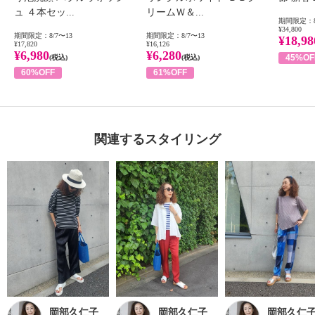
ュ ４本セッ...
リームＷ＆...
期間限定：8
¥34,800
期間限定：8/7〜13
期間限定：8/7〜13
¥18,98
¥17,820
¥16,126
¥6,980
¥6,280
45%OF
(税込)
(税込)
60%OFF
61%OFF
関連するスタイリング
岡部久仁子
岡部久仁子
岡部久仁