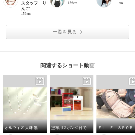
スタッフ り
156cm
－ cm
んご
159cm
一覧を見る
関連するショート動画
オルウィズ 大珠 無核淡水バロックパール ステーションネックレス／イヤリング／ピアス
塗布用スポンジ付で サッと塗り伸ばし 乾かすだけ簡単！ 輝きが戻るフロアワックス シャイントップＱ１０ ＜１リットル＞
ＥＬＬＥ ＳＰＯＲＴ はっ水 取り外