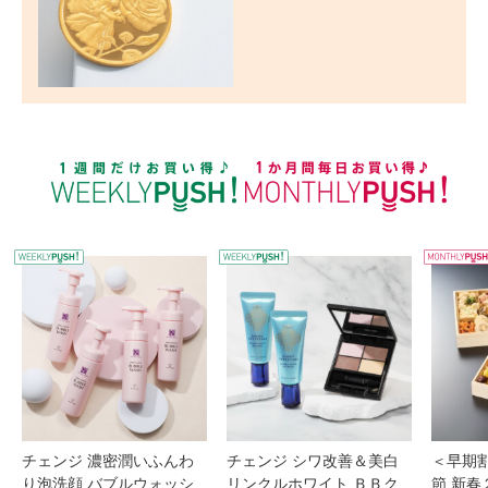
WEEKLY PUSH
W
チェンジ 濃密潤いふんわ
チェンジ シワ改善＆美白
＜早期
り泡洗顔 バブルウォッシ
リンクルホワイト ＢＢク
節 新