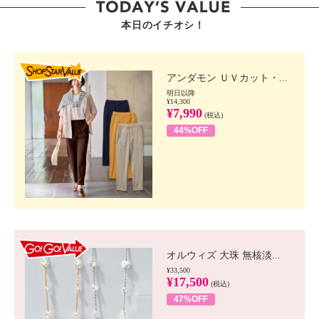
本日のイチオシ！
SHOP STAR VALUE
アンダモン ＵＶカット・...
明日以降
¥14,300
¥7,990
(税込)
44%OFF
GO!GO! VALUE
オルウィズ 大珠 無核淡...
¥33,500
¥17,500
(税込)
47%OFF