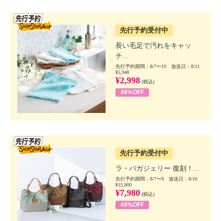
SSV先行
先行予約受付中
長い毛足で汚れをキャッ
チ...
先行予約期間：8/7〜10 放送日：8/11
¥5,940
¥2,998
(税込)
49%OFF
SSV先行
先行予約受付中
ラ・バガジェリー 復刻！...
先行予約期間：8/7〜9 放送日：8/10
¥15,800
¥7,980
(税込)
49%OFF