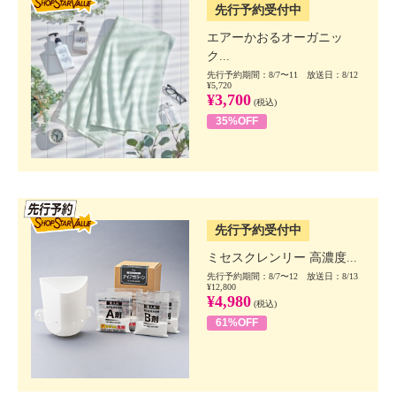
先行予約受付中
エアーかおるオーガニッ
ク...
先行予約期間：8/7〜11 放送日：8/12
¥5,720
¥3,700
(税込)
35%OFF
SSV先行
先行予約受付中
ミセスクレンリー 高濃度...
先行予約期間：8/7〜12 放送日：8/13
¥12,800
¥4,980
(税込)
61%OFF