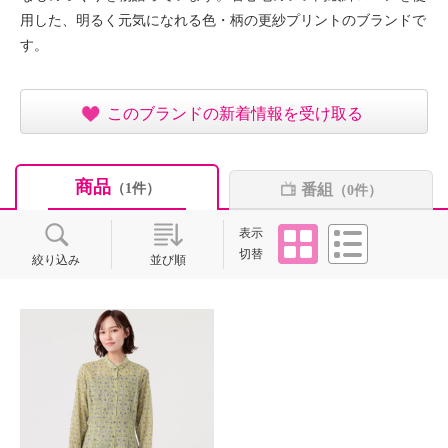
用した、明るく元気になれる色・柄の更紗プリントのブランドで
す。
このブランドの新着情報を受け取る
商品
番組
（1件）
（0件）
タイル
リスト
表示
切替
絞り込み
並び順