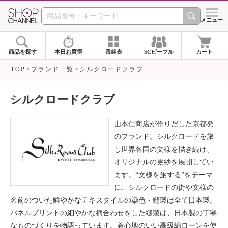
SHOP CHANNEL ショ
メニュー
商品を探す
本日お買得
番組表
SCピープル
カート
TOP
ブランド一覧
シルクロードクラブ
シルクロードクラブ
山本仁商店が作りだした京都発
のブランド。シルクロードを旅
し世界各国の文様を描き続け、
オリジナルの更紗を展開してい
ます。“文様を旅する”をテーマ
に、シルクロードの街や文様の
名前のついた鮮やかなテキスタイルの染色・縫製は全て日本製。
パネルプリントの細やかな柄合わせをした縫製は、日本製の丁寧
なものづくりを物語っています。着心地のいい高級綿ローンを使