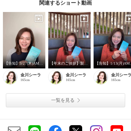
関連するショート動画
【告知】3/27(木)AM2:00～ソノママミネラルglowライブオンエア
【年末のご挨拶】製品開発者 金川シーラ
【告知】1/13(月)
金川シーラ
金川シーラ
金川シー
165cm
165cm
165cm
一覧を見る