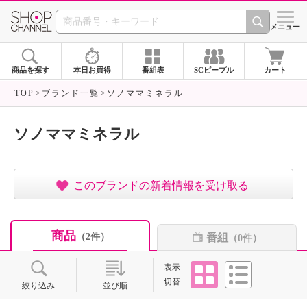
SHOP CHANNEL ショ
メニュー
商品を探す
本日お買得
番組表
SCピープル
カート
TOP
ブランド一覧
ソノママミネラル
ソノママミネラル
このブランドの新着情報を受け取る
商品
番組
（2件）
（0件）
タイル
リスト
表示
切替
絞り込み
並び順