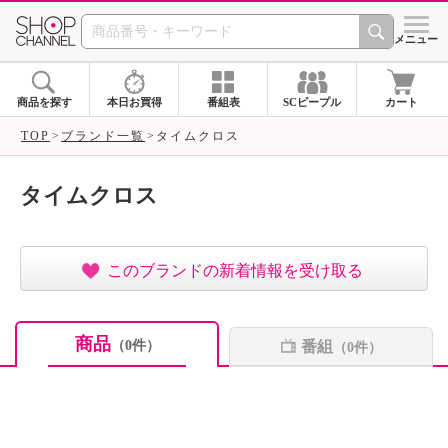
SHOP CHANNEL ショ
メニュー
商品を探す
本日お買得
番組表
SCピープル
カート
TOP
ブランド一覧
タイムクロス
タイムクロス
このブランドの新着情報を受け取る
商品
番組
（0件）
（0件）