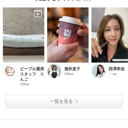
ピープル運用
酒井直子
西澤李佳
スタッフ り
156cm
－ cm
んご
159cm
一覧を見る