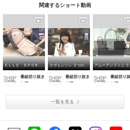
関連するショート動画
ＥＬＬＥ ＳＰＯＲＴ はっ水 取り外してリュックになる キューブ柄 キャリーカート
スヴェンソン ３つの有効成分配合 育毛、薄毛、脱毛の予防！ ザ・チャーガ薬用育毛剤 ２本スペシャルセット
アムーアンフ
番組切り抜き
番組切り抜き
番組切り
－ cm
－ cm
－ cm
一覧を見る