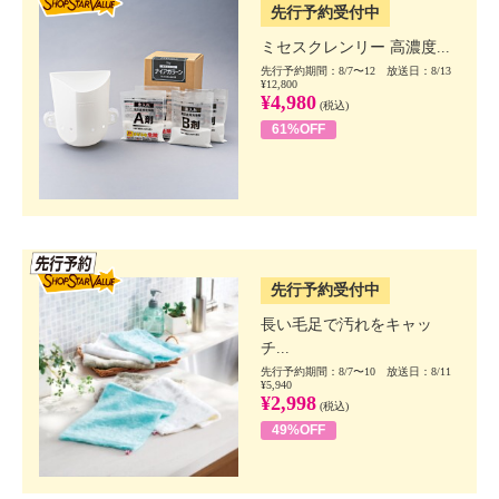
先行予約受付中
ミセスクレンリー 高濃度...
先行予約期間：8/7〜12 放送日：8/13
¥12,800
¥4,980
(税込)
61%OFF
SSV先行
先行予約受付中
長い毛足で汚れをキャッ
チ...
先行予約期間：8/7〜10 放送日：8/11
¥5,940
¥2,998
(税込)
49%OFF