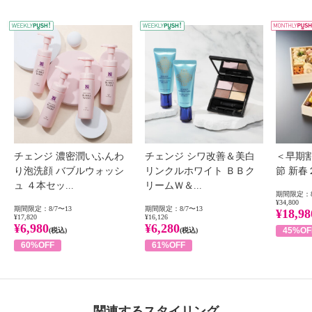
WEEKLY PUSH
W
チェンジ 濃密潤いふんわ
チェンジ シワ改善＆美白
＜早期
り泡洗顔 バブルウォッシ
リンクルホワイト ＢＢク
節 新
ュ ４本セッ...
リームＷ＆...
期間限定：8
¥34,800
期間限定：8/7〜13
期間限定：8/7〜13
¥18,98
¥17,820
¥16,126
¥6,980
¥6,280
45%OF
(税込)
(税込)
60%OFF
61%OFF
関連するスタイリング