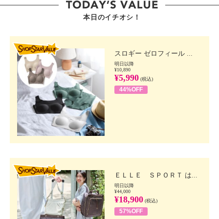
本日のイチオシ！
SHOP STAR VALUE
スロギー ゼロフィール ...
明日以降
¥10,890
¥5,990
(税込)
44%OFF
SHOP STAR VALUE
ＥＬＬＥ ＳＰＯＲＴ は...
明日以降
¥44,000
¥18,900
(税込)
57%OFF