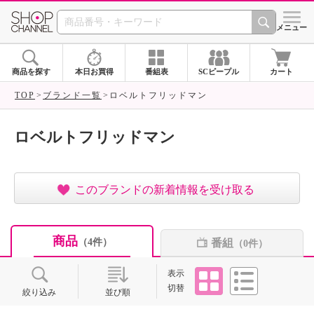
SHOP CHANNEL ショ
メニュー
商品を探す
本日お買得
番組表
SCピープル
カート
TOP
ブランド一覧
ロベルトフリッドマン
ロベルトフリッドマン
このブランドの新着情報を受け取る
商品
番組
（4件）
（0件）
タイル
リスト
表示
切替
絞り込み
並び順