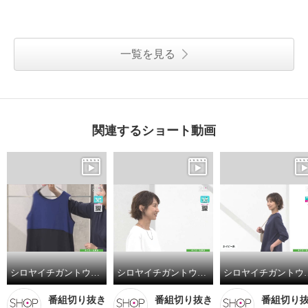
一覧を見る
関連するショート動画
シロヤイチガントウキョウ ＤＥＰＥＮＤ糸使用 アムンゼン ２ウェイワンピース
シロヤイチガントウキョウ ＤＥＰＥＮＤ糸使用 アムンゼン プルオーバー
シロヤイチガントウキョウ
番組切り抜き
番組切り抜き
番組切り