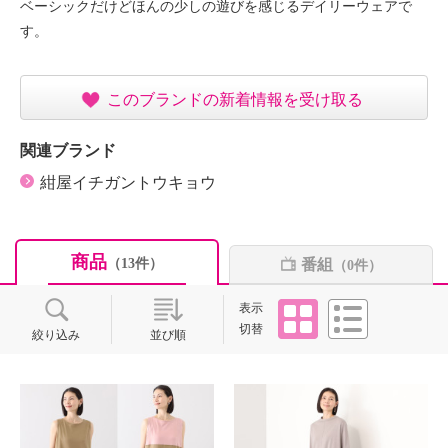
ベーシックだけどほんの少しの遊びを感じるデイリーウェアで
す。
このブランドの新着情報を受け取る
関連ブランド
紺屋イチガントウキョウ
商品
番組
（13件）
（0件）
タイル
リスト
表示
切替
絞り込み
並び順