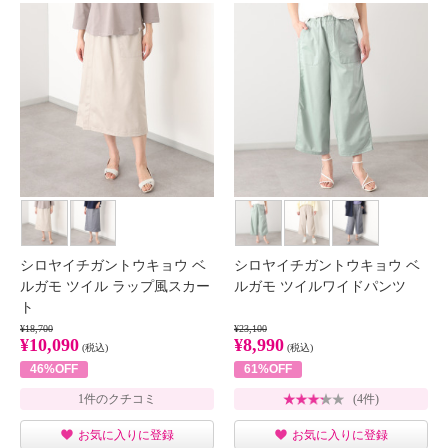
シロヤイチガントウキョウ ベ
シロヤイチガントウキョウ ベ
ルガモ ツイル ラップ風スカー
ルガモ ツイルワイドパンツ
ト
¥18,700
¥23,100
¥10,090
¥8,990
(税込)
(税込)
46%OFF
61%OFF
1件のクチコミ
(4件)
お気に入りに登録
お気に入りに登録