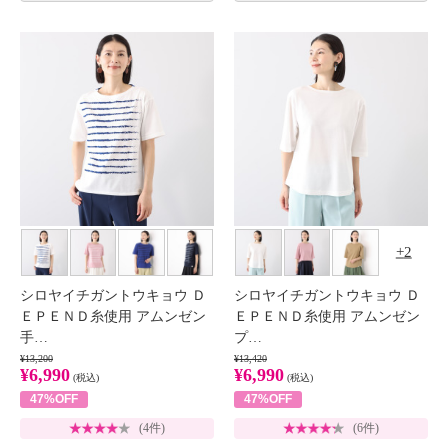
2
シロヤイチガントウキョウ Ｄ
シロヤイチガントウキョウ Ｄ
ＥＰＥＮＤ糸使用 アムンゼン
ＥＰＥＮＤ糸使用 アムンゼン
手…
プ…
¥13,200
¥13,420
¥6,990
¥6,990
(税込)
(税込)
47%OFF
47%OFF
(4件)
(6件)