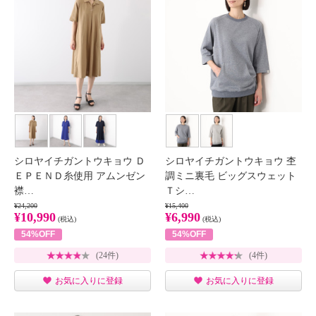
シロヤイチガントウキョウ Ｄ
シロヤイチガントウキョウ 杢
ＥＰＥＮＤ糸使用 アムンゼン
調ミニ裏毛 ビッグスウェット
襟…
Ｔシ…
¥24,200
¥15,400
¥10,990
¥6,990
(税込)
(税込)
54%OFF
54%OFF
(24件)
(4件)
お気に入りに登録
お気に入りに登録