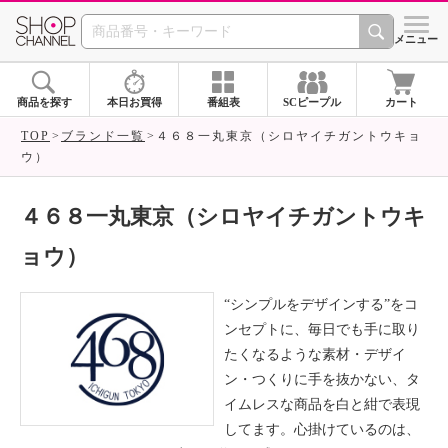
SHOP CHANNEL ショ
メニュー
商品を探す
本日お買得
番組表
SCピープル
カート
TOP
ブランド一覧
４６８一丸東京（シロヤイチガントウキョ
ウ）
４６８一丸東京（シロヤイチガントウキ
ョウ）
“シンプルをデザインする”をコ
ンセプトに、毎日でも手に取り
たくなるような素材・デザイ
ン・つくりに手を抜かない、タ
イムレスな商品を白と紺で表現
してます。心掛けているのは、