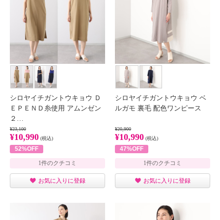
シロヤイチガントウキョウ Ｄ
シロヤイチガントウキョウ ベ
ＥＰＥＮＤ糸使用 アムンゼン
ルガモ 裏毛 配色ワンピース
２…
¥23,100
¥20,900
¥10,990
¥10,990
(税込)
(税込)
52%OFF
47%OFF
1件のクチコミ
1件のクチコミ
お気に入りに登録
お気に入りに登録