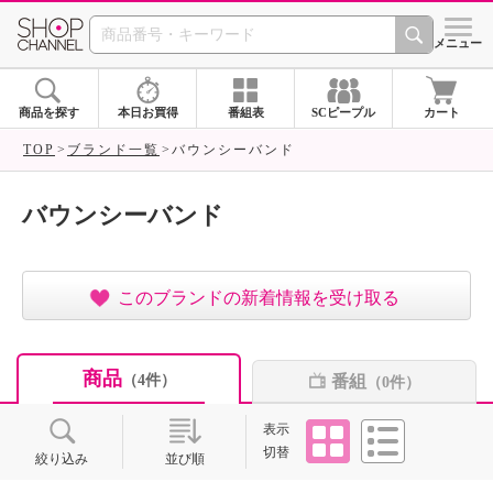
SHOP CHANNEL ショ
メニュー
商品を探す
本日お買得
番組表
SCピープル
カート
TOP
ブランド一覧
バウンシーバンド
バウンシーバンド
このブランドの新着情報を受け取る
商品
番組
（4件）
（0件）
タイル
リスト
表示
切替
絞り込み
並び順