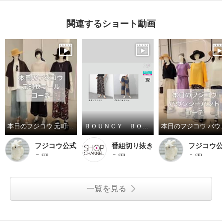
関連するショート動画
本日のフジコウ 元町ゼラールコーデ
ＢＯＵＮＣＹ ＢＯＮＤ 吸水速乾で超快適！ きれいめエアリーサッカー プリントパンツ
本日のフ
フジコウ公式
番組切り抜き
フジコウ
－ cm
－ cm
－ cm
一覧を見る