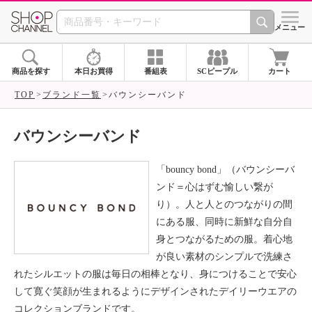
SHOP CHANNEL ショ
メニュー
商品を探す
本日お買得
番組表
SCピープル
カート
TOP
ブランド一覧
バウンシーバンド
バウンシーバンド
「bouncy bond」（バウンシーバ
ンド＝心はずむ愉しい繋が
り）。人と人とのつながりの間
にある服、同時に新鮮な自分自
身とつながるための服。着心地
が良い素材のシンプルで洗練さ
れたシルエットの服は毎日の相棒となり、身につけることで安心
して寛ぐ笑顔が生まれるようにデザインされたデイリーウエアの
コレクションブランドです。