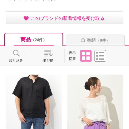
このブランドの新着情報を受け取る
商品
番組
（24件）
（0件）
タイル
リスト
表示
切替
絞り込み
並び順