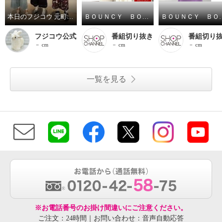
本日のフジコウ 元町ゼラールコーデ
ＢＯＵＮＣＹ ＢＯＮＤ 接触冷感・速乾 フランス産リネン１００％ 暑さ和らぐ♪ “ヴェールリネン” Ｔブラウス
ＢＯＵＮＣＹ ＢＯＮＤ 接触冷感・速乾 涼やかなのに透
フジコウ公式
番組切り抜き
番組切り
－ cm
－ cm
－ cm
一覧を見る
※お電話番号のお掛け間違いにご注意ください。
ご注文：24時間｜お問い合わせ：音声自動応答