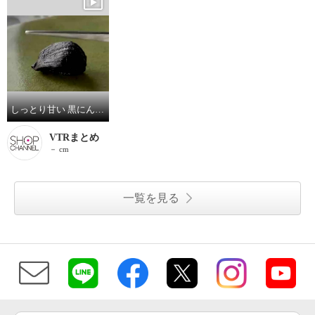
しっとり甘い 黒にんにく“くろまる” （無選別）
VTRまとめ
－ cm
一覧を見る