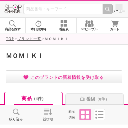
SHOP CHANNEL ショ
メニュー
商品を探す
本日お買得
番組表
SCピープル
カート
TOP
ブランド一覧
ＭＯＭＩＫＩ
ＭＯＭＩＫＩ
このブランドの新着情報を受け取る
商品
番組
（4件）
（0件）
タイル
リスト
表示
切替
絞り込み
並び順