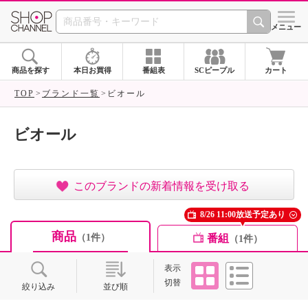
SHOP CHANNEL ショ
メニュー
商品を探す
本日お買得
番組表
SCピープル
カート
TOP
ブランド一覧
ビオール
ビオール
このブランドの新着情報を受け取る
8/26 11:00放送予定あり
商品
番組
（1件）
（1件）
タイル
リスト
表示
切替
絞り込み
並び順