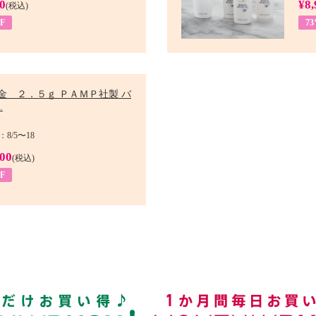
0
¥8,
(税込)
F
7
金 ２．５ｇ ＰＡＭＰ社製 バ
.
8/5〜18
900
(税込)
F