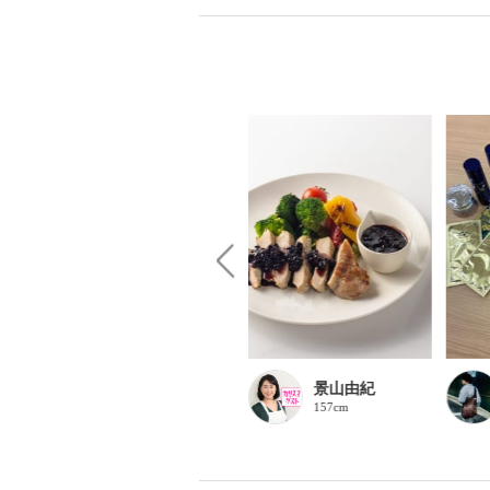
サモ
景山由紀
162cm
157cm