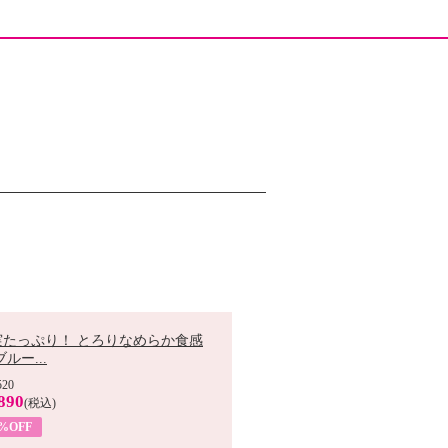
実たっぷり！ とろりなめらか食感
ブルー...
520
890
(税込)
9%OFF