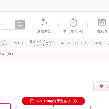
録
、瞬間を。通販・テレビショッピングのショップチャンネル
新着商品
本日お買い得
番組表
ッグ
美容・ダイエット
コスメ
ホーム・インテリア
家電
ンナー
フィットネス
ウス（株）
8/22 1:00放送予定あり