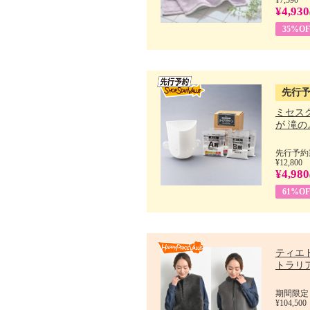
¥4,930
35%OF
先行
ミセス
が 滝のよ
先行予約期
¥12,800
¥4,980
61%OF
ティエ
トラリア.
期間限定：
¥104,500