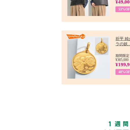
¥49,00
53%OF
祈平 純
ラの妖..
期間限定：
¥385,000
¥199,
48%OF