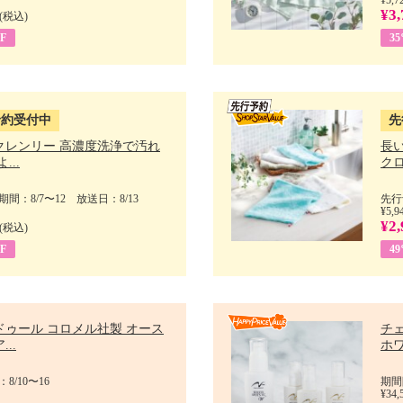
¥3,
(税込)
F
3
予約受付中
先
クレンリー 高濃度洗浄で汚れ
長
...
クロ
間：8/7〜12 放送日：8/13
先行
¥5,9
¥2,
(税込)
F
4
ドゥール コロメル社製 オース
チ
..
ホワ
8/10〜16
期間
¥34,