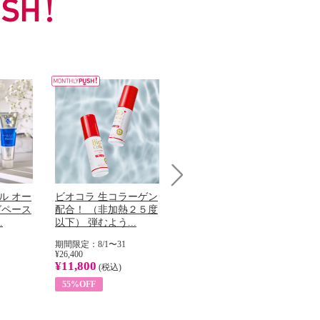
Next
ル オー
ビオコラ 生コラーゲン
オリタリア社 エキスト
チ
グペース
配合！ （非加熱２５度
ラバージン オリーブオ
わ
.
以下） 弾むよう...
イル （ノンフィ...
ッ
期間限定：8/1〜31
期間限定：8/1〜31
期
¥26,400
¥22,400
¥17
¥11,800
¥8,200
¥6
(税込)
(税込)
55%OFF
63%OFF