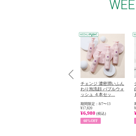
Prev
コラーゲン
オリタリア社 エキスト
チェンジ 濃密潤いふん
加熱２５度
ラバージン オリーブオ
わり泡洗顔 バブルウォ
...
イル （ノンフィ...
ッシュ ４本セッ...
31
期間限定：8/1〜31
期間限定：8/7〜13
¥22,400
¥17,820
¥
¥8,200
¥6,980
)
(税込)
(税込)
63%OFF
60%OFF