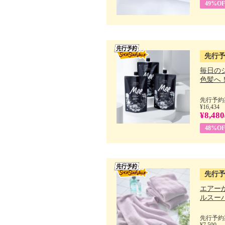
49%OF
先行
毎日の
色髪へ！ 
先行予約期
¥16,434
¥8,480
48%OF
先行
エアー
ルスーパ
先行予約期
¥7,590