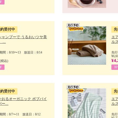
F
予約受付中
先
シャンプーで うるおいツヤ美
エ
...
ルス
間：8/10〜13 放送日：8/14
先行
¥6,6
¥4,
(税込)
F
3
予約受付中
先
かおるオーガニック ボブパイ
エ
ー...
ルス
間：8/7〜11 放送日：8/12
先行
¥5,7