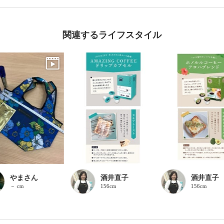
関連するライフスタイル
やまさん
酒井直子
酒井直子
－ cm
156cm
156cm