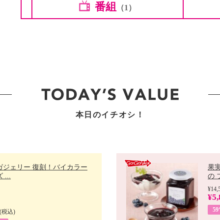
番組
（1）
本日のイチオシ！
ガジェリー 復刻！バイカラー
果
...
の 
¥14,
¥5,
5
(税込)