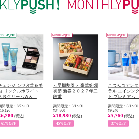
チェンジ シワ改善＆美
＜早期割引＞ 豪華絢爛
こつみつデンタ
白 リンクルホワイト
御節 新春２０２７年二
ラル エイジン
ＢＢクリームＷ＆...
段重
ト プレミアム ..
期間限定：8/7〜13
期間限定：8/1〜31
期間限定：8/1〜31
16,126
¥34,800
¥9,240
¥6,280
¥18,980
¥5,760
(税込)
(税込)
(税込)
61%OFF
45%OFF
37%OFF