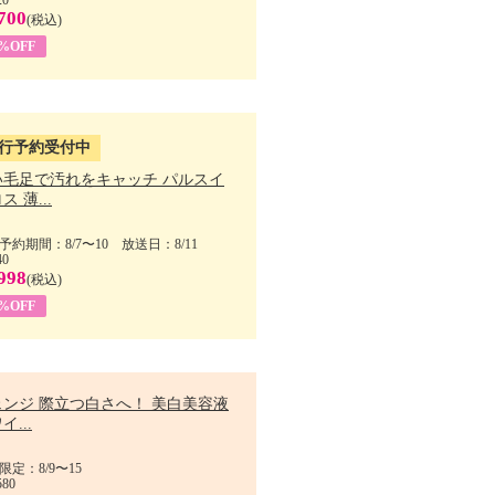
700
(税込)
5%OFF
行予約受付中
い毛足で汚れをキャッチ パルスイ
ス 薄...
予約期間：8/7〜10 放送日：8/11
40
998
(税込)
9%OFF
ェンジ 際立つ白さへ！ 美白美容液
イ...
限定：8/9〜15
580