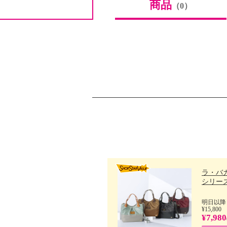
商品
（0）
ラ・バ
シリーズ 
明日以降
¥15,800
¥7,980