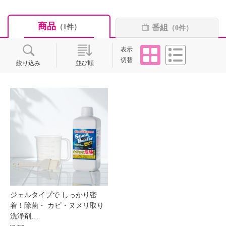
商品
番組
（1件）
（0件）
タイル
リスト
表示
切替
絞り込み
並び順
ジェルタイプで しっかり密
着！除菌・ カビ・ヌメリ取り
洗浄剤…