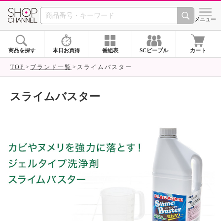
SHOP CHANNEL ショ
メニュー
商品を探す
本日お買得
番組表
SCピープル
カート
TOP
ブランド一覧
スライムバスター
スライムバスター