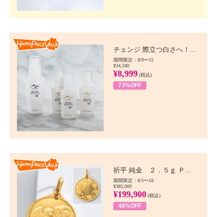
Happy Price value
チェンジ 際立つ白さへ！...
期間限定：8/9〜15
¥34,580
¥8,999
(税込)
73%OFF
Happy Price value
祈平 純金 ２．５ｇ Ｐ...
期間限定：8/5〜18
¥385,000
¥199,900
(税込)
48%OFF