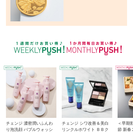
WEEKLY PUSH
W
チェンジ 濃密潤いふんわ
チェンジ シワ改善＆美白
＜早期
り泡洗顔 バブルウォッシ
リンクルホワイト ＢＢク
節 新