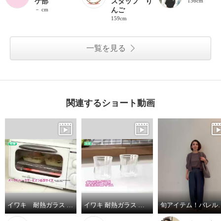
ゲ部
スタッフ り
156cm
－ cm
んご
159cm
一覧を見る
関連するショート動画
イワキ 耐熱ガラス フタ付き オーブントースター皿 ハーフ ３点セット
イワキ 耐熱ガラス ２重構造グラス エアグラス２個セット
旬アイテム