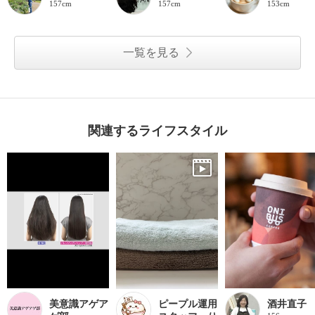
157cm
157cm
153cm
一覧を見る
関連するライフスタイル
美意識アゲア
ピープル運用
酒井直子