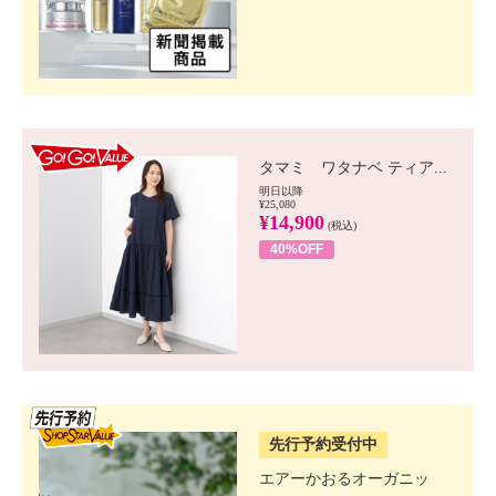
GO!GO! VALUE
タマミ ワタナベ ティア...
明日以降
¥25,080
¥14,900
(税込)
40%OFF
SSV先行
先行予約受付中
エアーかおるオーガニッ