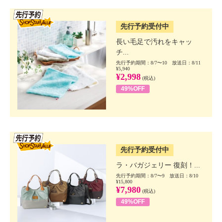
SSV先行
先行予約受付中
長い毛足で汚れをキャッ
チ...
先行予約期間：8/7〜10 放送日：8/11
¥5,940
¥2,998
(税込)
49%OFF
SSV先行
先行予約受付中
ラ・バガジェリー 復刻！...
先行予約期間：8/7〜9 放送日：8/10
¥15,800
¥7,980
(税込)
49%OFF