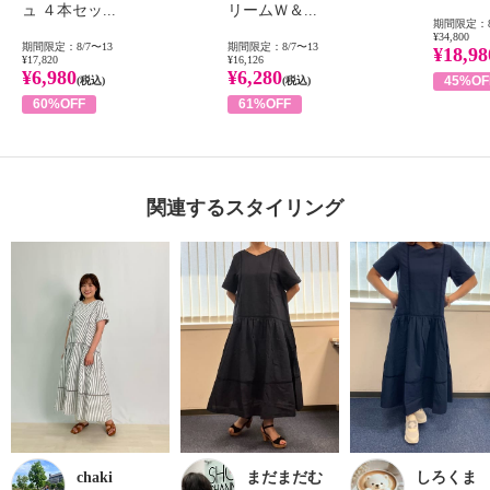
ュ ４本セッ...
リームＷ＆...
期間限定：8
¥34,800
期間限定：8/7〜13
期間限定：8/7〜13
¥18,98
¥17,820
¥16,126
¥6,980
¥6,280
45%OF
(税込)
(税込)
60%OFF
61%OFF
関連するスタイリング
chaki
まだまだむ
しろくま