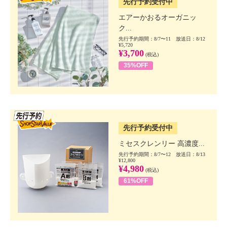
先行予約受付中
エアーかおるオーガニッ
ク...
先行予約期間：8/7〜11 放送日：8/12
¥5,720
¥3,700
(税込)
35%OFF
SSV先行
先行予約受付中
ミセスクレンリー 高濃度...
先行予約期間：8/7〜12 放送日：8/13
¥12,800
¥4,980
(税込)
61%OFF